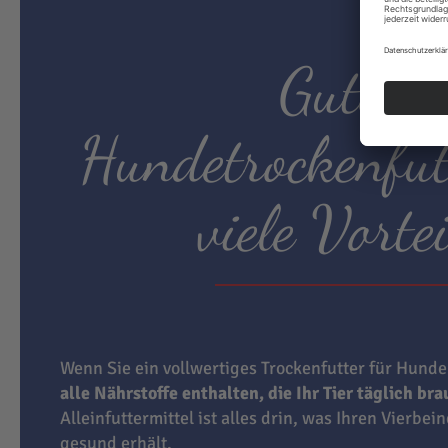
Gutes
Hundetrockenfut
viele Vortei
Wenn Sie ein vollwertiges Trockenfutter für Hunde
alle Nährstoffe enthalten, die Ihr Tier täglich br
Alleinfuttermittel ist alles drin, was Ihren Vierbei
gesund erhält.