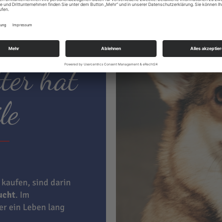
ter hat
le
 kaufen, sind darin
aucht
. Im
ner ein Leben lang