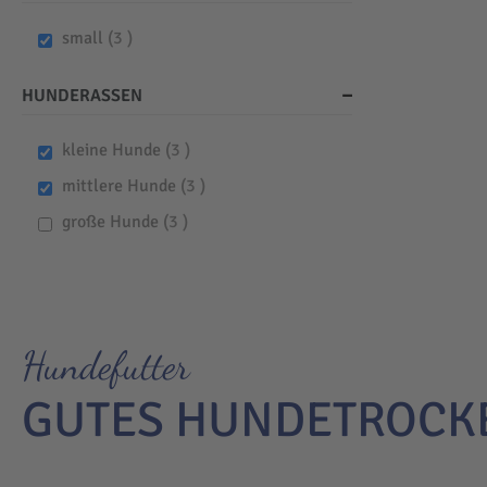
items
small
3
HUNDERASSEN
items
kleine Hunde
3
items
mittlere Hunde
3
items
große Hunde
3
Hundefutter
GUTES HUNDETROCK