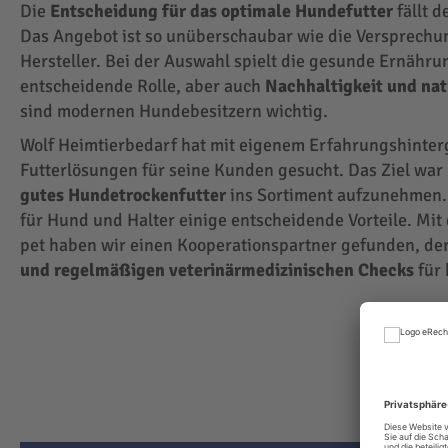
Die
Entscheidung für das optimale Hundefutter
fällt d
Das Angebot ist so unüberschaubar wie die Versprechu
Hersteller. Bei der Auswahl spielt die gesunde Ernähru
entscheidende Rolle, aber auch
Nachhaltigkeit und na
sind modernen Hundebesitzern wichtig.
Wolf Heimtierbedarf hat mit eigenem Erfahrungshinte
Futterlösungen für seine Kunden gesucht. Das Ziel wa
gutes Hundetrockenfutter
ins Sortiment aufzunehmen.
für Hund und Halter einige entscheidende Vorteile. Mit
pet haben wir einen Kooperationspartner gefunden, der
und regelmäßigen veterinärmedizinischen Checks
für 