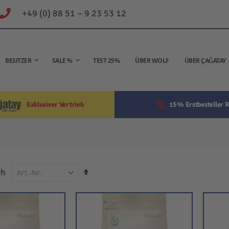
+49 (0) 88 51 – 9 23 53 12
BESITZER
SALE %
TEST 25%
ÜBER WOLF
ÜBER ÇAĞATAY
Exklusiver Vertrieb
15% Erstbesteller R
In
ch
absteigender
Reihenfolge