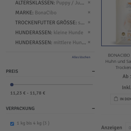
Dies entfernen
ALTERSKLASSEN
Puppy / Junior
Dies entfernen
MARKE
BonaCibo
Dies entfernen
TROCKENFUTTER GRÖSSE
small
Dies entfernen
HUNDERASSEN
kleine Hunde
Dies entfernen
HUNDERASSEN
mittlere Hunde
BONACIBO -
Alles löschen
Huhn und Sar
Trockenf
PREIS
Ab
Ink
11,23 € - 11,78 €
IN D
VERPACKUNG
items
1 kg bis 4 kg
3
Anzeigen