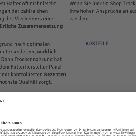
em Halter oft nicht leicht.
Wenn Sie hier im Shop Trock
ngen der zahlreichen
Ihre hohen Ansprüche an au
ng des Vierbeiners eine
werden.
türliche Zusammensetzung
VORTEILE
rgrund nach optimalen
r unter anderem,
wirklich
 Denn Trockennahrung hat
 dem Futterhersteller Panzi
 mit kontrollierten
Rezepten
höchste Qualität sorgt.