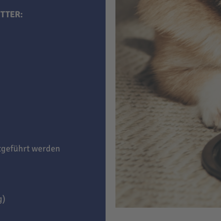
TTER:
itgeführt werden
g)