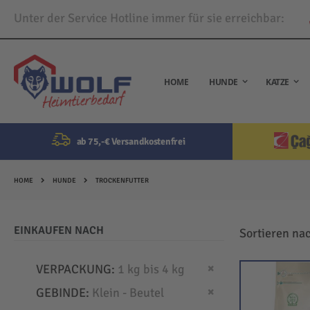
Unter der Service Hotline immer für sie erreichbar:
Direkt
zum
Inhalt
HOME
HUNDE
KATZE
ab 75,-€ Versandkostenfrei
HOME
HUNDE
TROCKENFUTTER
EINKAUFEN NACH
Sortieren na
Dies entfernen
VERPACKUNG
1 kg bis 4 kg
Dies entfernen
GEBINDE
Klein - Beutel