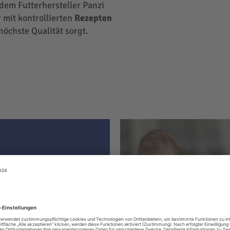
 dem Futterhersteller Panzi
 mit kontrollierten
Rezepten
höchste Qualität sorgt.
ter hat