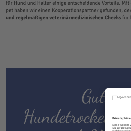
für Hund und Halter einige entscheidende Vorteile. Mit
pet haben wir einen Kooperationspartner gefunden, der
und regelmäßigen veterinärmedizinischen Checks
für 
Gutes
Hundetrockenfut