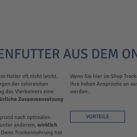
ENFUTTER AUS DEM O
em Halter oft nicht leicht.
Wenn Sie hier im Shop Trock
ngen der zahlreichen
Ihre hohen Ansprüche an au
ng des Vierbeiners eine
werden.
türliche Zusammensetzung
VORTEILE
rgrund nach optimalen
r unter anderem,
wirklich
 Denn Trockennahrung hat