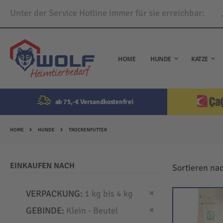
Unter der Service Hotline immer für sie erreichbar:
Direkt
zum
Inhalt
HOME
HUNDE
KATZE
ab 75,-€ Versandkostenfrei
HOME
HUNDE
TROCKENFUTTER
EINKAUFEN NACH
Sortieren na
Dies entfernen
VERPACKUNG
1 kg bis 4 kg
Dies entfernen
GEBINDE
Klein - Beutel