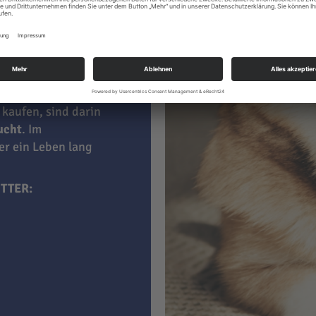
le
 kaufen, sind darin
aucht
. Im
ner ein Leben lang
TTER: