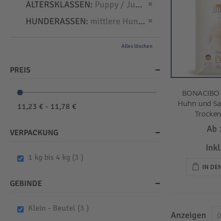
Dies entfernen
ALTERSKLASSEN
Puppy / Junior
Dies entfernen
HUNDERASSEN
mittlere Hunde
Alles löschen
PREIS
BONACIBO -
Huhn und Sar
11,23 € - 11,78 €
Trockenf
Ab
VERPACKUNG
Ink
items
1 kg bis 4 kg
3
IN D
GEBINDE
items
Klein - Beutel
3
Anzeigen