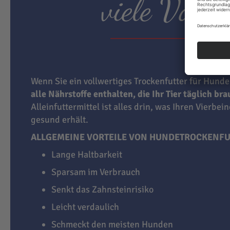
viele Vortei
Wenn Sie ein vollwertiges Trockenfutter für Hunde
alle Nährstoffe enthalten, die Ihr Tier täglich br
Alleinfuttermittel ist alles drin, was Ihren Vierbei
gesund erhält.
ALLGEMEINE VORTEILE VON HUNDETROCKENFU
Lange Haltbarkeit
Sparsam im Verbrauch
Senkt das Zahnsteinrisiko
Leicht verdaulich
Schmeckt den meisten Hunden