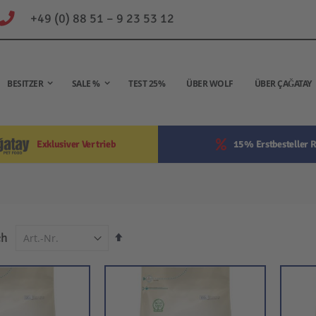
+49 (0) 88 51 – 9 23 53 12
BESITZER
SALE %
TEST 25%
ÜBER WOLF
ÜBER ÇAĞATAY
Exklusiver Vertrieb
15% Erstbesteller R
In
ch
absteigender
Reihenfolge