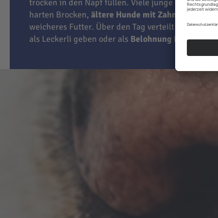
trocken in den Napf füllen. Viele junge Hunde lie
harten Brocken,
ältere Hunde mit Zahnproblemen
weicheres Futter. Über den Tag verteilt können Sie
als Leckerli geben oder als
Belohnung
im Training