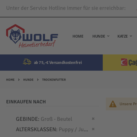
Unter der Service Hotline immer für sie erreichbar:
Direkt
zum
Inhalt
HOME
HUNDE
KATZE
ab 75,-€ Versandkostenfrei
HOME
HUNDE
TROCKENFUTTER
EINKAUFEN NACH
Unsere Pr
Dies entfernen
GEBINDE
Groß - Beutel
Dies entfernen
ALTERSKLASSEN
Puppy / Junior