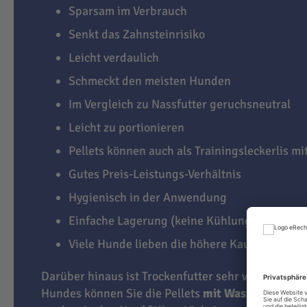
Sparsam im Verbrauch
Senkt das Zahnsteinrisiko
Leicht verdaulich
Schmeckt den meisten Hunden
Im Vergleich zu Nassfutter geruchsneutral
Leicht zu portionieren
Pellets können auch als Trainingsleckerlis m
Gutes Preis-Leistungs-Verhältnis
Hygienisch in der Anwendung
Einfache Lagerung (keine Kühlung notwendi
Viele Hunde lieben die höhere Kauaktivität
Darüber hinaus ist Trockenfutter sehr vielseitig. J
Hundes können Sie die Pellets
mit Wasser übergi