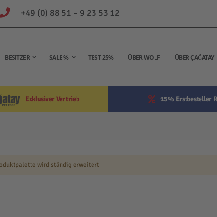
+49 (0) 88 51 – 9 23 53 12
BESITZER
SALE %
TEST 25%
ÜBER WOLF
ÜBER ÇAĞATAY
Exklusiver Vertrieb
15% Erstbesteller R
oduktpalette wird ständig erweitert