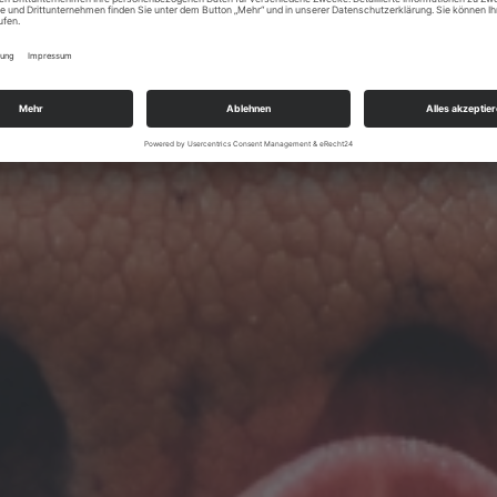
ben das Kauen der
bevorzugen
 die Pellets unbesorgt
 verwenden.