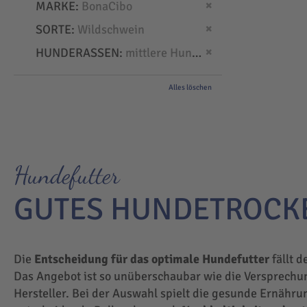
Dies entfernen
MARKE
BonaCibo
Dies entfernen
SORTE
Wildschwein
Dies entfernen
HUNDERASSEN
mittlere Hunde
Alles löschen
Hundefutter
GUTES HUNDETROCK
Die
Entscheidung für das optimale Hundefutter
fällt d
Das Angebot ist so unüberschaubar wie die Versprechu
Hersteller. Bei der Auswahl spielt die gesunde Ernähru