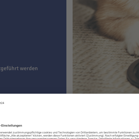
itgeführt werden
g)
e nach Präferenz Ihres
eßen
oder einfach