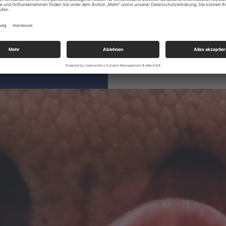
eßen
oder einfach
ben das Kauen der
bevorzugen
 die Pellets unbesorgt
 verwenden.