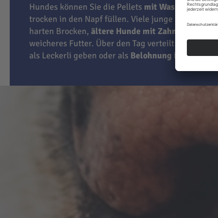
Hundes können Sie die Pellets
mit Wasser übergi
trocken in den Napf füllen. Viele junge Hunde lie
harten Brocken,
ältere Hunde mit Zahnproblemen
weicheres Futter. Über den Tag verteilt können Sie
als Leckerli geben oder als
Belohnung
im Training