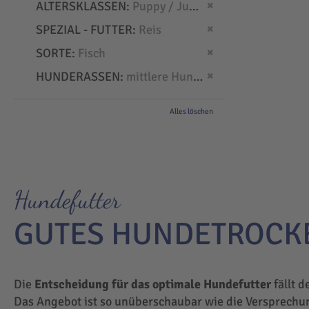
Dies entfernen
ALTERSKLASSEN
Puppy / Junior
Dies entfernen
SPEZIAL - FUTTER
Reis
Dies entfernen
SORTE
Fisch
Dies entfernen
HUNDERASSEN
mittlere Hunde
Alles löschen
Hundefutter
GUTES HUNDETROCK
Die
Entscheidung für das optimale Hundefutter
fällt d
Das Angebot ist so unüberschaubar wie die Versprechu