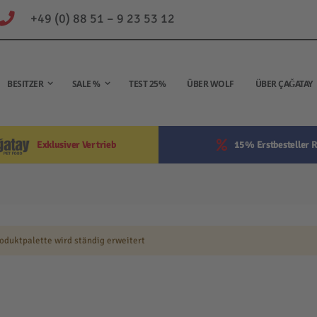
+49 (0) 88 51 – 9 23 53 12
BESITZER
SALE %
TEST 25%
ÜBER WOLF
ÜBER ÇAĞATAY
Exklusiver Vertrieb
15% Erstbesteller R
oduktpalette wird ständig erweitert