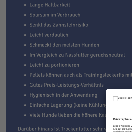
Lange Haltbarkeit
Sparsam im Verbrauch
Senkt das Zahnsteinrisiko
Leicht verdaulich
Schmeckt den meisten Hunden
Im Vergleich zu Nassfutter geruchsneutral
Leicht zu portionieren
Pellets können auch als Trainingsleckerlis m
Gutes Preis-Leistungs-Verhältnis
Hygienisch in der Anwendung
Einfache Lagerung (keine Kühlung notwendi
Viele Hunde lieben die höhere Kauaktivität
Darüber hinaus ist Trockenfutter sehr vielseitig. J