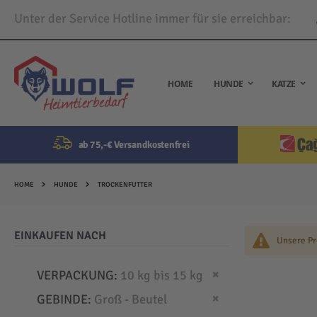
Unter der Service Hotline immer für sie erreichbar:
Direkt
zum
Inhalt
HOME
HUNDE
KATZE
ab 75,-€ Versandkostenfrei
HOME
HUNDE
TROCKENFUTTER
EINKAUFEN NACH
Unsere Pr
Dies entfernen
VERPACKUNG
10 kg bis 15 kg
Dies entfernen
GEBINDE
Groß - Beutel