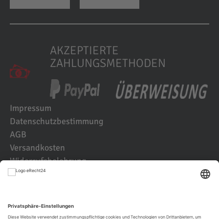
AKZEPTIERTE
ZAHLUNGSMETHODEN
Impressum
Datenschutzbestimmung
AGB
Versandkosten
Widerrufsbelehrung
Kundenbewertungen
© 2021 IK2D Werbeagentur