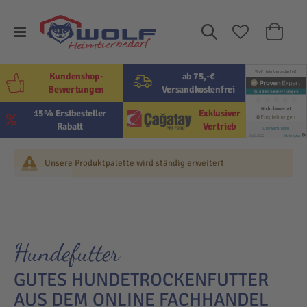
Suche
Mein W
Kundenshop-
ab 75,-€
Bewertungen
Versandkostenfrei
15% Erstbesteller
Exklusiver
Rabatt
Vertrieb
Unsere Produktpalette wird ständig erweitert
Hundefutter
GUTES HUNDETROCKENFUTTER
AUS DEM ONLINE FACHHANDEL