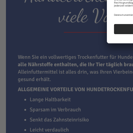
viele Vortei
Wenn Sie ein vollwertiges Trockenfutter für Hunde
alle Nährstoffe enthalten, die Ihr Tier täglich br
Alleinfuttermittel ist alles drin, was Ihren Vierbei
gesund erhält.
ALLGEMEINE VORTEILE VON HUNDETROCKENFU
Lange Haltbarkeit
Sparsam im Verbrauch
Senkt das Zahnsteinrisiko
Leicht verdaulich