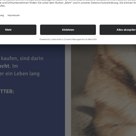
le
 kaufen, sind darin
aucht
. Im
ner ein Leben lang
TTER: