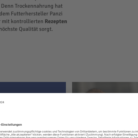
 Denn Trockennahrung hat
 dem Futterhersteller Panzi
 mit kontrollierten
Rezepten
höchste Qualität sorgt.
ter hat