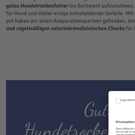
gutes Hundetrockenfutter
ins Sortiment aufzunehmen.
für Hund und Halter einige entscheidende Vorteile. Mit
pet haben wir einen Kooperationspartner gefunden, der
und regelmäßigen veterinärmedizinischen Checks
für 
Gutes
Hundetrockenfut