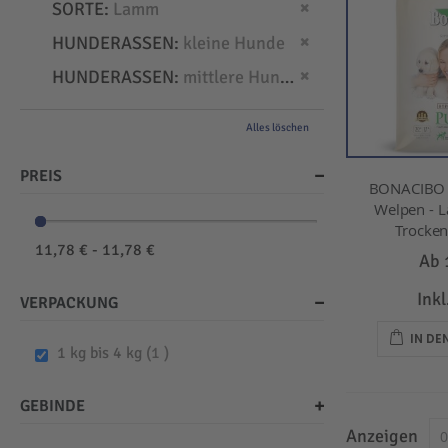
Dies entfernen
SORTE
Lamm
Dies entfernen
HUNDERASSEN
kleine Hunde
Dies entfernen
HUNDERASSEN
mittlere Hunde
Alles löschen
PREIS
BONACIBO -
Welpen - L
Trockenf
11,78 € - 11,78 €
Ab
Ink
VERPACKUNG
IN D
item
1 kg bis 4 kg
1
GEBINDE
Anzeigen