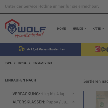
Unter der Service Hotline immer für sie erreichbar:
Direkt
zum
Inhalt
HOME
HUNDE
KATZE
ab 75,-€ Versandkostenfrei
HOME
HUNDE
TROCKENFUTTER
EINKAUFEN NACH
Sortieren na
Dies entfernen
VERPACKUNG
1 kg bis 4 kg
Dies entfernen
ALTERSKLASSEN
Puppy / Junior