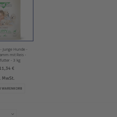
 Junge Hunde -
amm mit Reis -
utter - 3 kg
11,34 €
l. MwSt.
EN WARENKORB