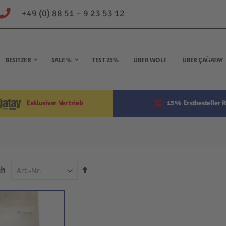
+49 (0) 88 51 – 9 23 53 12
BESITZER
SALE %
TEST 25%
ÜBER WOLF
ÜBER ÇAĞATAY
Exklusiver Vertrieb
15% Erstbesteller R
In
ch
absteigender
Reihenfolge