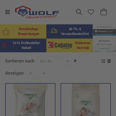
Suche
Mein W
Kundenshop-
ab 75,-€
Bewertungen
Versandkostenfrei
15% Erstbesteller
Exklusiver
Rabatt
Vertrieb
In
Sortieren nach
Ansi
absteigender
als
Raster
Lis
Anzeigen
Reihenfolge