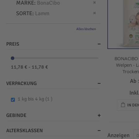
Dies entfernen
MARKE
BonaCibo
Dies entfernen
SORTE
Lamm
Alles löschen
PREIS
BONACIBO -
Welpen - L
11,78 € - 11,78 €
Trockenf
Ab
VERPACKUNG
Ink
item
1 kg bis 4 kg
1
IN D
GEBINDE
ALTERSKLASSEN
Anzeigen