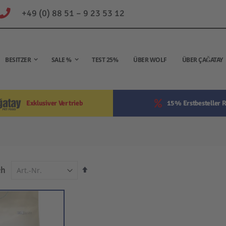
+49 (0) 88 51 – 9 23 53 12
BESITZER
SALE %
TEST 25%
ÜBER WOLF
ÜBER ÇAĞATAY
Exklusiver Vertrieb
15% Erstbesteller R
In
ch
absteigender
Reihenfolge