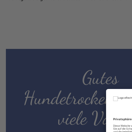
Gutes
Hundetrockenfut
viele Vortei