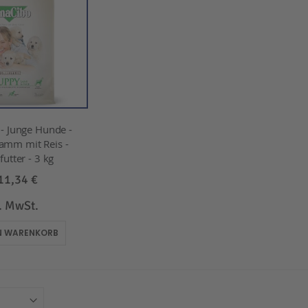
 Junge Hunde -
amm mit Reis -
utter - 3 kg
11,34 €
l. MwSt.
EN WARENKORB