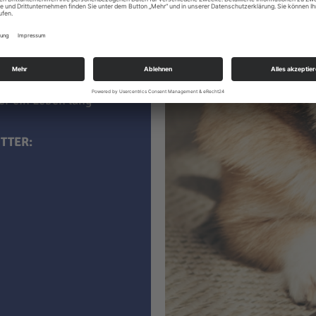
 kaufen, sind darin
aucht
. Im
ner ein Leben lang
TTER: