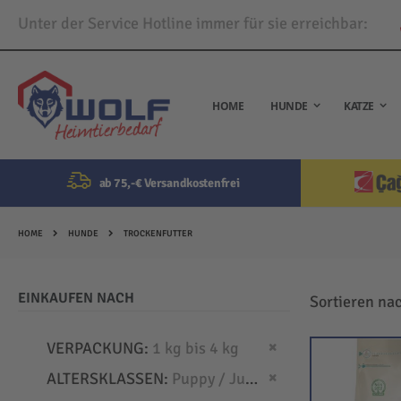
Unter der Service Hotline immer für sie erreichbar:
Direkt
zum
Inhalt
HOME
HUNDE
KATZE
ab 75,-€ Versandkostenfrei
HOME
HUNDE
TROCKENFUTTER
EINKAUFEN NACH
Sortieren na
Dies entfernen
VERPACKUNG
1 kg bis 4 kg
Dies entfernen
ALTERSKLASSEN
Puppy / Junior