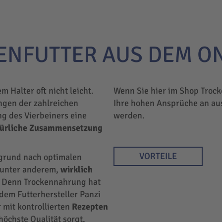
ENFUTTER AUS DEM O
em Halter oft nicht leicht.
Wenn Sie hier im Shop Trock
ngen der zahlreichen
Ihre hohen Ansprüche an au
ng des Vierbeiners eine
werden.
türliche Zusammensetzung
VORTEILE
rgrund nach optimalen
r unter anderem,
wirklich
 Denn Trockennahrung hat
 dem Futterhersteller Panzi
 mit kontrollierten
Rezepten
höchste Qualität sorgt.