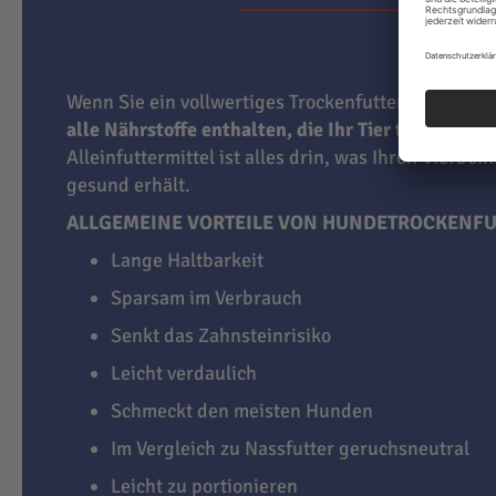
Wenn Sie ein vollwertiges Trockenfutter für Hunde
alle Nährstoffe enthalten, die Ihr Tier täglich br
Alleinfuttermittel ist alles drin, was Ihren Vierbei
gesund erhält.
ALLGEMEINE VORTEILE VON HUNDETROCKENFU
Lange Haltbarkeit
Sparsam im Verbrauch
Senkt das Zahnsteinrisiko
Leicht verdaulich
Schmeckt den meisten Hunden
Im Vergleich zu Nassfutter geruchsneutral
Leicht zu portionieren