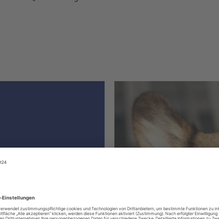
ter hat
le