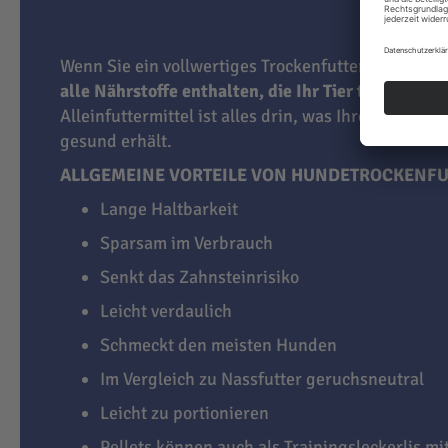
Wenn Sie ein vollwertiges Trockenfutter für Hunde
alle Nährstoffe enthalten, die Ihr Tier täglich br
Alleinfuttermittel ist alles drin, was Ihren Vierbei
gesund erhält.
ALLGEMEINE VORTEILE VON HUNDETROCKENFU
Lange Haltbarkeit
Sparsam im Verbrauch
Senkt das Zahnsteinrisiko
Leicht verdaulich
Schmeckt den meisten Hunden
Im Vergleich zu Nassfutter geruchsneutral
Leicht zu portionieren
Pellets können auch als Trainingsleckerlis m