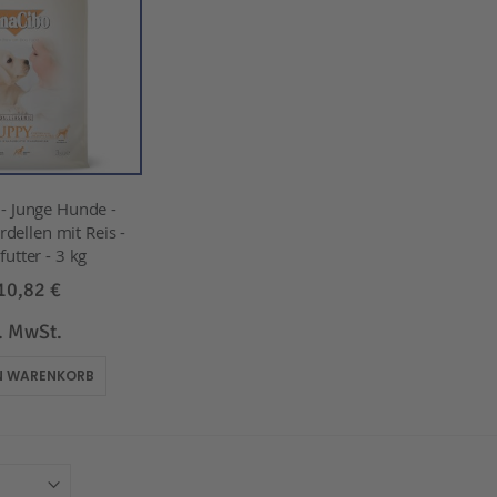
 Junge Hunde -
dellen mit Reis -
utter - 3 kg
10,82 €
l. MwSt.
EN WARENKORB