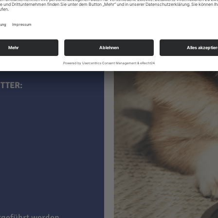
 kaufen, sind darin
aucht
. Im
ner ein Leben lang
TTER:
itgeführt werden