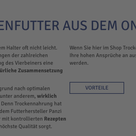
ENFUTTER AUS DEM O
em Halter oft nicht leicht.
Wenn Sie hier im Shop Trock
ngen der zahlreichen
Ihre hohen Ansprüche an au
ng des Vierbeiners eine
werden.
türliche Zusammensetzung
VORTEILE
rgrund nach optimalen
r unter anderem,
wirklich
 Denn Trockennahrung hat
 dem Futterhersteller Panzi
 mit kontrollierten
Rezepten
höchste Qualität sorgt.