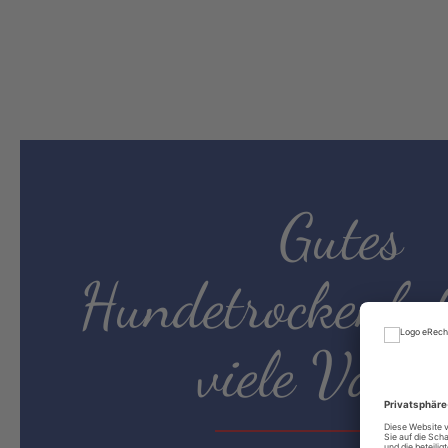
Gutes
Hundetrockenfut
viele Vortei