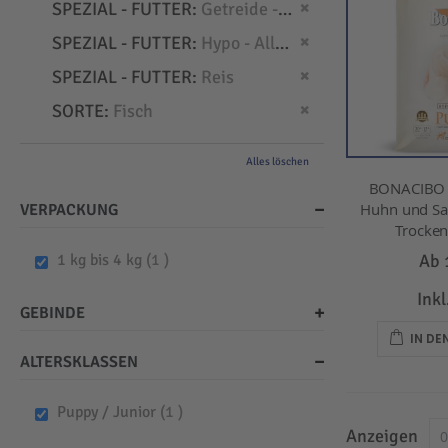
Dies entfernen
SPEZIAL - FUTTER
Getreide - frei
Dies entfernen
SPEZIAL - FUTTER
Hypo - Allergien
Dies entfernen
SPEZIAL - FUTTER
Reis
Dies entfernen
SORTE
Fisch
Alles löschen
BONACIBO -
Huhn und Sar
VERPACKUNG
Trockenf
item
Ab
1 kg bis 4 kg
1
Ink
GEBINDE
IN D
ALTERSKLASSEN
item
Puppy / Junior
1
Anzeigen