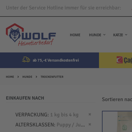
Unter der Service Hotline immer für sie erreichbar:
Direkt
zum
Inhalt
HOME
HUNDE
KATZE
ab 75,-€ Versandkostenfrei
HOME
HUNDE
TROCKENFUTTER
EINKAUFEN NACH
Sortieren na
Dies entfernen
VERPACKUNG
1 kg bis 4 kg
Dies entfernen
ALTERSKLASSEN
Puppy / Junior