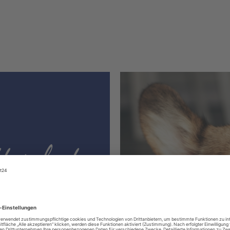
ter hat
le