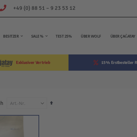
+49 (0) 88 51 – 9 23 53 12
BESITZER
SALE %
TEST 25%
ÜBER WOLF
ÜBER ÇAĞATAY
Exklusiver Vertrieb
15% Erstbesteller R
In
ch
absteigender
Reihenfolge