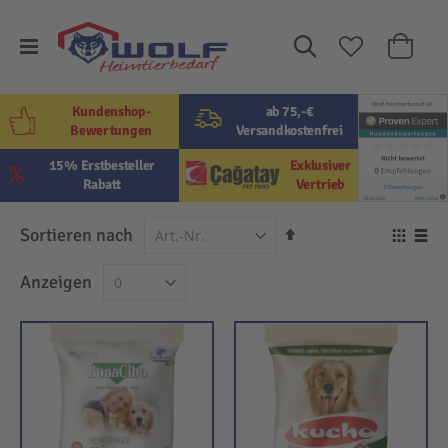
Suche
Mein W
Kundenshop-
ab 75,-€
Bewertungen
Versandkostenfrei
15% Erstbesteller
Exklusiver
Rabatt
Vertrieb
In
Sortieren nach
Ansi
absteigender
als
Raster
Lis
Anzeigen
Reihenfolge