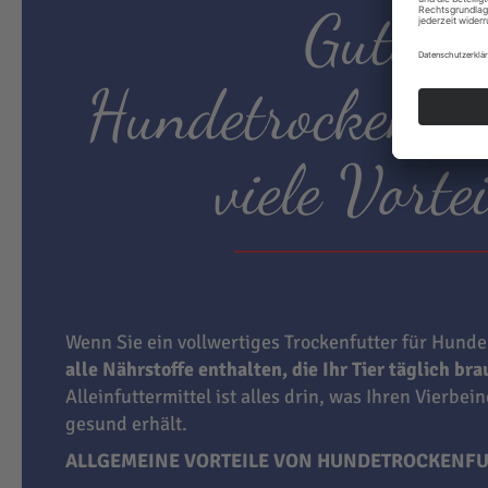
Gutes
Hundetrockenfut
viele Vortei
Wenn Sie ein vollwertiges Trockenfutter für Hunde
alle Nährstoffe enthalten, die Ihr Tier täglich br
Alleinfuttermittel ist alles drin, was Ihren Vierbei
gesund erhält.
ALLGEMEINE VORTEILE VON HUNDETROCKENFU