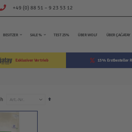
+49 (0) 88 51 – 9 23 53 12
BESITZER
SALE %
TEST 25%
ÜBER WOLF
ÜBER ÇAĞATAY
Exklusiver Vertrieb
15% Erstbesteller R
In
ch
absteigender
Reihenfolge