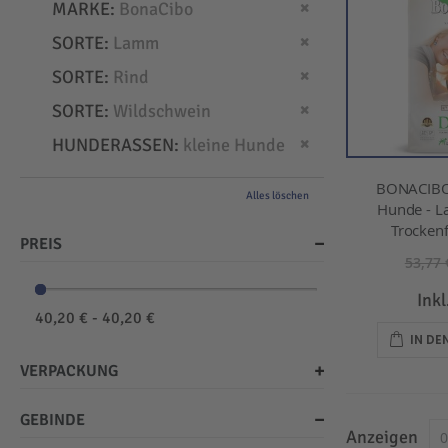
Dies entfernen
MARKE
BonaCibo
Dies entfernen
SORTE
Lamm
Dies entfernen
SORTE
Rind
Dies entfernen
SORTE
Wildschwein
Dies entfernen
HUNDERASSEN
kleine Hunde
BONACIBO
Alles löschen
Hunde - L
Trockenf
PREIS
53,77 
Ink
40,20 € - 40,20 €
IN D
VERPACKUNG
GEBINDE
Anzeigen