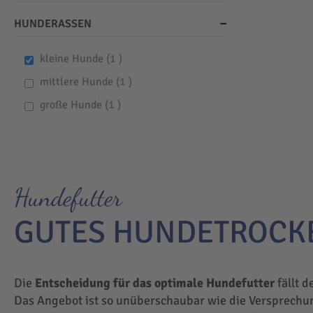
HUNDERASSEN
item
kleine Hunde
1
item
mittlere Hunde
1
item
große Hunde
1
Hundefutter
GUTES HUNDETROCK
Die
Entscheidung für das optimale Hundefutter
fällt d
Das Angebot ist so unüberschaubar wie die Versprechu