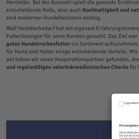
Hersteller. Bei der Auswahl spielt die gesunde Ernähru
entscheidende Rolle, aber auch
Nachhaltigkeit und na
sind modernen Hundebesitzern wichtig.
Wolf Heimtierbedarf hat mit eigenem Erfahrungshinte
Futterlösungen für seine Kunden gesucht. Das Ziel wa
gutes Hundetrockenfutter
ins Sortiment aufzunehmen.
für Hund und Halter einige entscheidende Vorteile. Mit
pet haben wir einen Kooperationspartner gefunden, der
und regelmäßigen veterinärmedizinischen Checks
für 