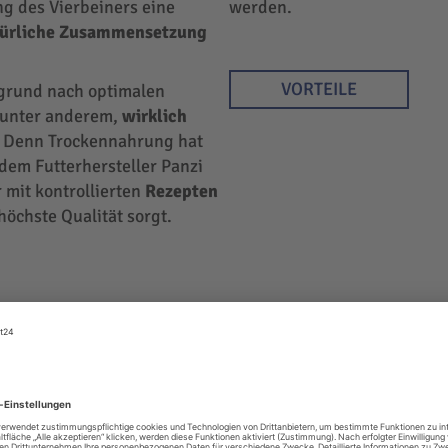
ng des Vierbeiners eine
werden.
türliche Zusammensetzung
VORTEILE
rgrund nach optimalen
r unter anderem,
wirklich
 Denn Trockennahrung hat
 dem Futterhersteller Panzi
 mit kontrollierten
Rezepten
höchste Qualität sorgt.