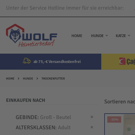
Unter der Service Hotline immer für sie erreichbar:
Direkt
zum
Inhalt
HOME
HUNDE
KATZE
ab 75,-€ Versandkostenfrei
HOME
HUNDE
TROCKENFUTTER
EINKAUFEN NACH
Sortieren na
Dies entfernen
GEBINDE
Groß - Beutel
-20%
Dies entfernen
ALTERSKLASSEN
Adult