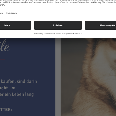
ter hat
le
 kaufen, sind darin
aucht
. Im
ner ein Leben lang
TTER: