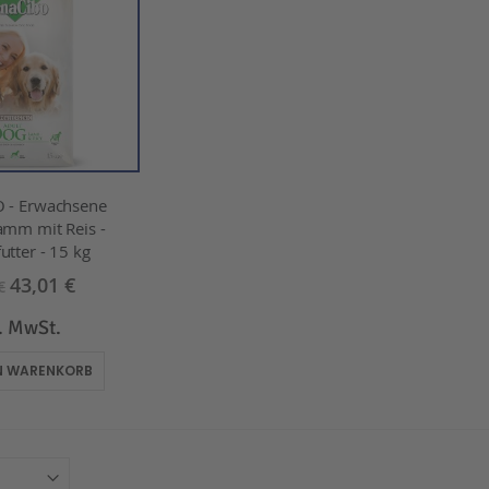
 - Erwachsene
amm mit Reis -
utter - 15 kg
43,01 €
€
l. MwSt.
EN WARENKORB