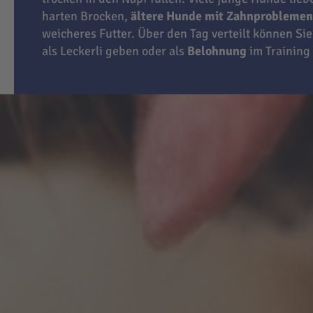
harten Brocken,
ältere Hunde mit Zahnproblemen
weicheres Futter. Über den Tag verteilt können Sie
als Leckerli geben oder als
Belohnung
im Training