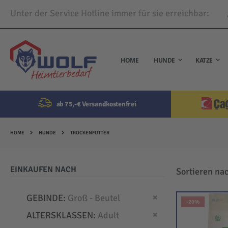
Unter der Service Hotline immer für sie erreichbar:
Direkt
zum
Inhalt
HOME
HUNDE
KATZE
ab 75,-€ Versandkostenfrei
HOME
HUNDE
TROCKENFUTTER
EINKAUFEN NACH
Sortieren na
Dies entfernen
GEBINDE
Groß - Beutel
-20%
Dies entfernen
ALTERSKLASSEN
Adult