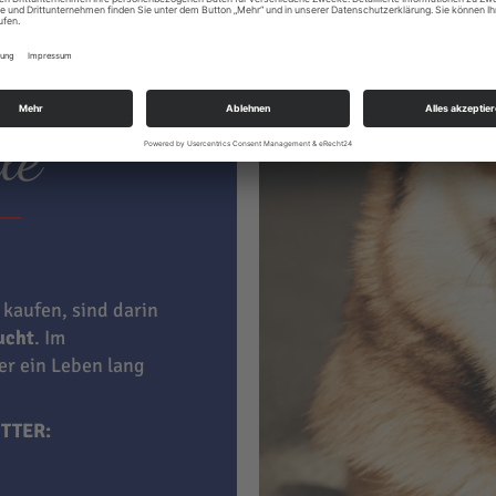
ter hat
le
 kaufen, sind darin
aucht
. Im
ner ein Leben lang
TTER: