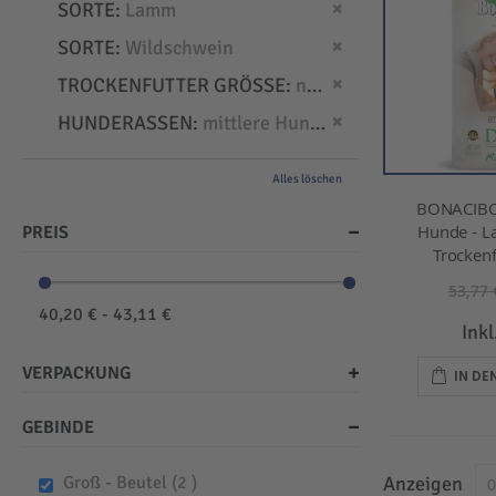
Dies entfernen
SORTE
Lamm
Dies entfernen
SORTE
Wildschwein
Dies entfernen
TROCKENFUTTER GRÖSSE
normal
Dies entfernen
HUNDERASSEN
mittlere Hunde
Alles löschen
BONACIBO
Hunde - L
PREIS
Trockenf
53,77 
40,20 € - 43,11 €
Ink
VERPACKUNG
IN D
GEBINDE
items
Groß - Beutel
2
Anzeigen