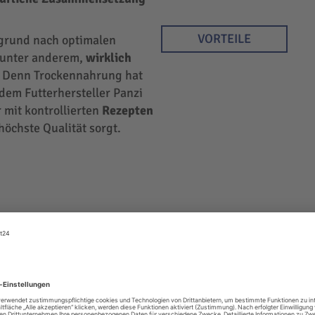
VORTEILE
rgrund nach optimalen
r unter anderem,
wirklich
 Denn Trockennahrung hat
 dem Futterhersteller Panzi
 mit kontrollierten
Rezepten
höchste Qualität sorgt.