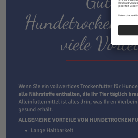
Gutes
Hundetrockenfut
viele Vortei
Wenn Sie ein vollwertiges Trockenfutter für Hunde
alle Nährstoffe enthalten, die Ihr Tier täglich br
Alleinfuttermittel ist alles drin, was Ihren Vierbei
gesund erhält.
ALLGEMEINE VORTEILE VON HUNDETROCKENFU
Lange Haltbarkeit