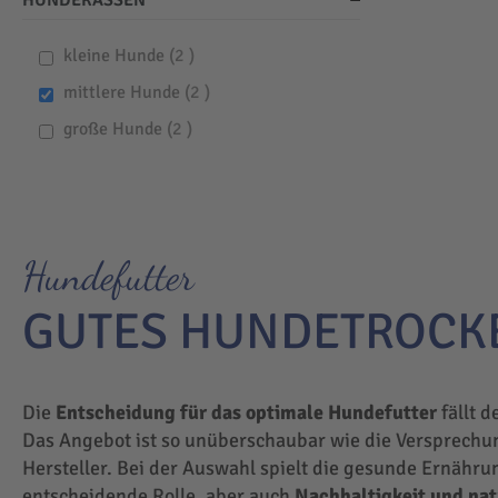
HUNDERASSEN
items
kleine Hunde
2
items
mittlere Hunde
2
items
große Hunde
2
Hundefutter
GUTES HUNDETROCK
Die
Entscheidung für das optimale Hundefutter
fällt d
Das Angebot ist so unüberschaubar wie die Versprechu
Hersteller. Bei der Auswahl spielt die gesunde Ernähru
entscheidende Rolle, aber auch
Nachhaltigkeit und na