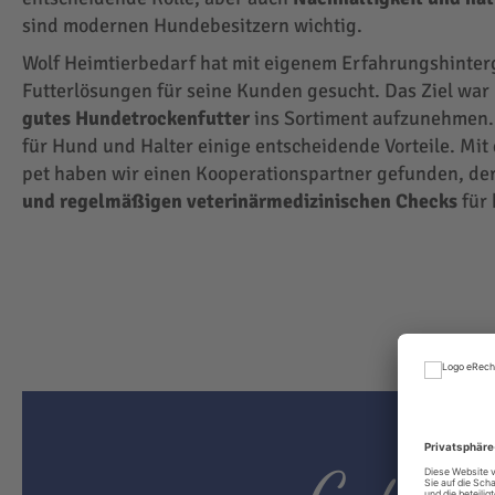
sind modernen Hundebesitzern wichtig.
Wolf Heimtierbedarf hat mit eigenem Erfahrungshinte
Futterlösungen für seine Kunden gesucht. Das Ziel wa
gutes Hundetrockenfutter
ins Sortiment aufzunehmen.
für Hund und Halter einige entscheidende Vorteile. Mit
pet haben wir einen Kooperationspartner gefunden, der
und regelmäßigen veterinärmedizinischen Checks
für 