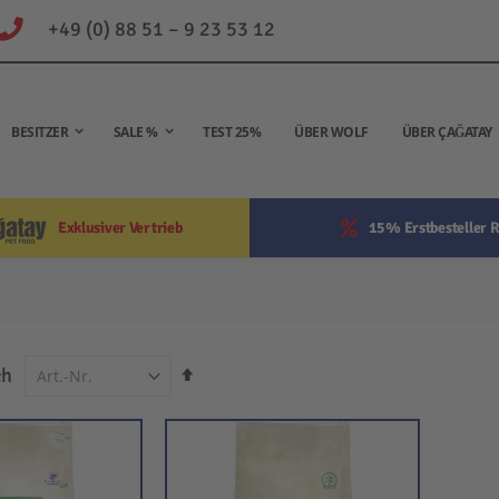
+49 (0) 88 51 – 9 23 53 12
BESITZER
SALE %
TEST 25%
ÜBER WOLF
ÜBER ÇAĞATAY
Exklusiver Vertrieb
15% Erstbesteller R
In
ch
absteigender
Reihenfolge