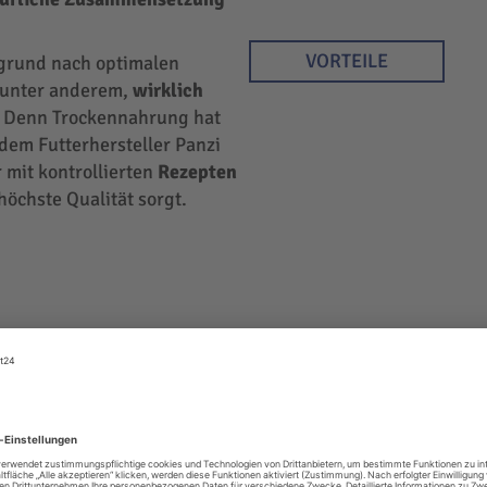
VORTEILE
rgrund nach optimalen
r unter anderem,
wirklich
 Denn Trockennahrung hat
 dem Futterhersteller Panzi
 mit kontrollierten
Rezepten
höchste Qualität sorgt.