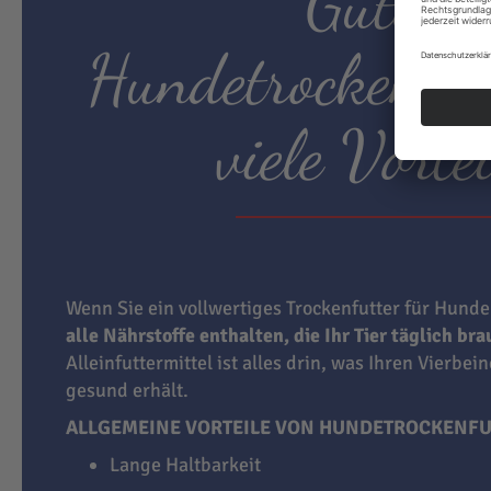
Gutes
Hundetrockenfut
viele Vortei
Wenn Sie ein vollwertiges Trockenfutter für Hunde
alle Nährstoffe enthalten, die Ihr Tier täglich br
Alleinfuttermittel ist alles drin, was Ihren Vierbei
gesund erhält.
ALLGEMEINE VORTEILE VON HUNDETROCKENFU
Lange Haltbarkeit