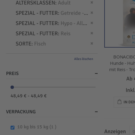
Dies entfernen
ALTERSKLASSEN
Adult
Dies entfernen
SPEZIAL - FUTTER
Getreide - frei
Dies entfernen
SPEZIAL - FUTTER
Hypo - Allergien
Dies entfernen
SPEZIAL - FUTTER
Reis
Dies entfernen
SORTE
Fisch
BONACIBO
Alles löschen
Hunde - Huh
mit Reis - Tr
PREIS
Ab
Ink
48,49 € - 48,49 €
IN D
VERPACKUNG
item
10 kg bis 15 kg
1
Anzeigen