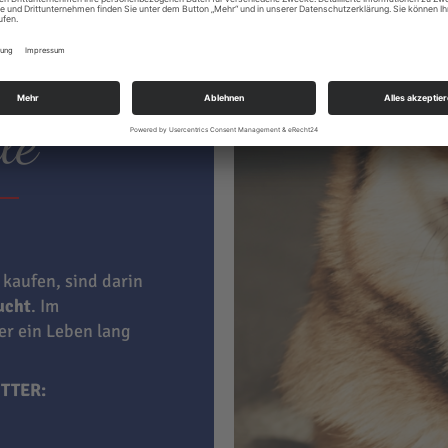
ter hat
le
 kaufen, sind darin
aucht
. Im
ner ein Leben lang
TTER: