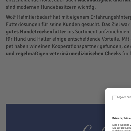
sind modernen Hundebesitzern wichtig.
Wolf Heimtierbedarf hat mit eigenem Erfahrungshinte
Futterlösungen für seine Kunden gesucht. Das Ziel wa
gutes Hundetrockenfutter
ins Sortiment aufzunehmen.
für Hund und Halter einige entscheidende Vorteile. Mit
pet haben wir einen Kooperationspartner gefunden, der
und regelmäßigen veterinärmedizinischen Checks
für 