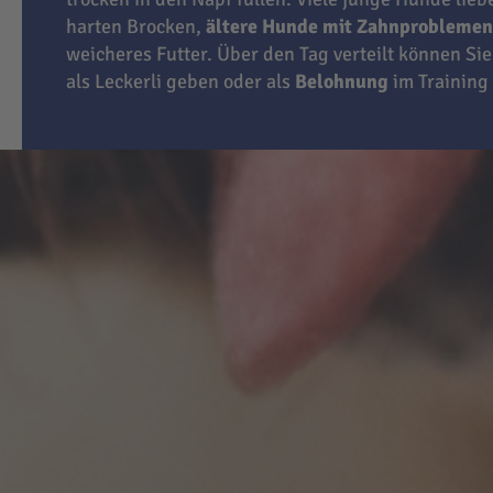
harten Brocken,
ältere Hunde mit Zahnproblemen
weicheres Futter. Über den Tag verteilt können Sie
als Leckerli geben oder als
Belohnung
im Training