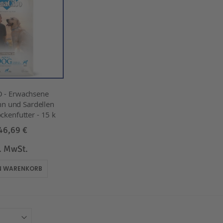
 - Erwachsene
n und Sardellen
ockenfutter - 15 k
46,69 €
l. MwSt.
EN WARENKORB