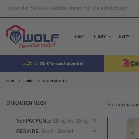
Unter der Service Hotline immer für sie erreichbar:
Direkt
zum
Inhalt
HOME
HUNDE
KATZE
ab 75,-€ Versandkostenfrei
HOME
HUNDE
TROCKENFUTTER
EINKAUFEN NACH
Sortieren na
Dies entfernen
VERPACKUNG
10 kg bis 15 kg
Dies entfernen
GEBINDE
Groß - Beutel