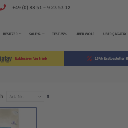
+49 (0) 88 51 – 9 23 53 12
BESITZER
SALE %
TEST 25%
ÜBER WOLF
ÜBER ÇAĞATAY
Exklusiver Vertrieb
15% Erstbesteller R
In
ch
absteigender
Reihenfolge