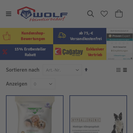
Suche
Mein W
Kundenshop-
ab 75,-€
Bewertungen
Versandkostenfrei
15% Erstbesteller
Exklusiver
Rabatt
Vertrieb
In
Sortieren nach
Ansi
absteigender
als
Raster
Lis
Anzeigen
Reihenfolge