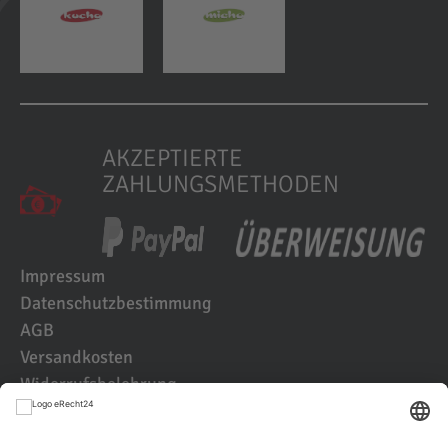
AKZEPTIERTE
ZAHLUNGSMETHODEN
Impressum
Datenschutzbestimmung
AGB
Versandkosten
Widerrufsbelehrung
Kundenbewertungen
© 2021 IK2D Werbeagentur