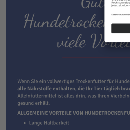
Gutes
Hundetrockenfut
viele Vortei
Wenn Sie ein vollwertiges Trockenfutter für Hunde
alle Nährstoffe enthalten, die Ihr Tier täglich br
Alleinfuttermittel ist alles drin, was Ihren Vierbei
gesund erhält.
ALLGEMEINE VORTEILE VON HUNDETROCKENFU
Lange Haltbarkeit