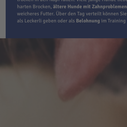
harten Brocken,
ältere Hunde mit Zahnproblemen
weicheres Futter. Über den Tag verteilt können Sie
als Leckerli geben oder als
Belohnung
im Training