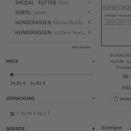
Dies entfernen
SPEZIAL - FUTTER
Reis
Dies entfernen
SORTE
Lamm
Dies entfernen
HUNDERASSEN
kleine Hunde
Dies entfernen
HUNDERASSEN
mittlere Hunde
Alles löschen
BONACIBO
Hunde - L
PREIS
Trockenf
Ab
14,81 € - 14,81 €
Ink
VERPACKUNG
IN D
item
1 kg bis 4 kg
1
Anzeigen
GEBINDE