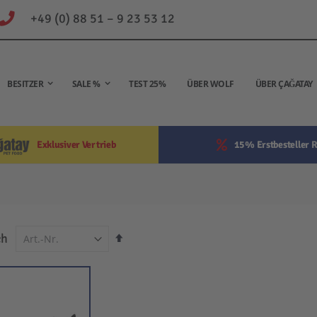
+49 (0) 88 51 – 9 23 53 12
BESITZER
SALE %
TEST 25%
ÜBER WOLF
ÜBER ÇAĞATAY
Exklusiver Vertrieb
15% Erstbesteller R
In
ch
absteigender
Reihenfolge