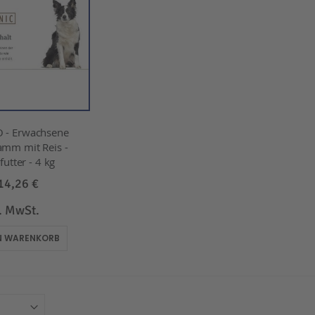
 - Erwachsene
amm mit Reis -
utter - 4 kg
14,26 €
l. MwSt.
EN WARENKORB