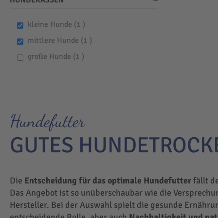
HUNDERASSEN
item
kleine Hunde
1
item
mittlere Hunde
1
item
große Hunde
1
Hundefutter
GUTES HUNDETROCK
Die
Entscheidung für das optimale Hundefutter
fällt d
Das Angebot ist so unüberschaubar wie die Versprechu
Hersteller. Bei der Auswahl spielt die gesunde Ernähru
entscheidende Rolle, aber auch
Nachhaltigkeit und na