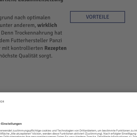
VORTEILE
rgrund nach optimalen
r unter anderem,
wirklich
 Denn Trockennahrung hat
 dem Futterhersteller Panzi
 mit kontrollierten
Rezepten
höchste Qualität sorgt.