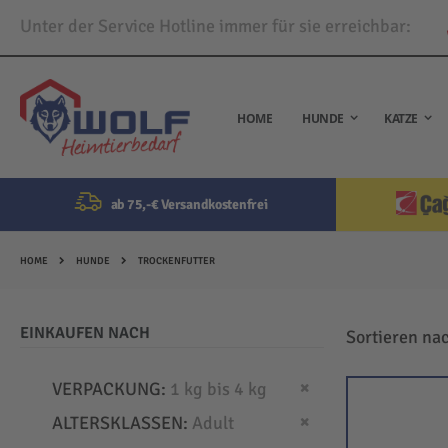
Unter der Service Hotline immer für sie erreichbar:
Direkt
zum
Inhalt
HOME
HUNDE
KATZE
ab 75,-€ Versandkostenfrei
HOME
HUNDE
TROCKENFUTTER
EINKAUFEN NACH
Sortieren na
Dies entfernen
VERPACKUNG
1 kg bis 4 kg
Dies entfernen
ALTERSKLASSEN
Adult