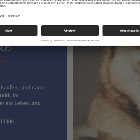
ter hat
le
 kaufen, sind darin
aucht
. Im
ner ein Leben lang
TTER: