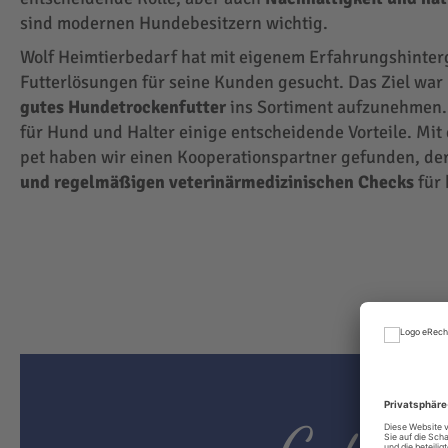
sind modernen Hundebesitzern wichtig.
Wolf Heimtierbedarf hat mit eigenem Erfahrungshinte
Futterlösungen für seine Kunden gesucht. Das Ziel wa
gutes Hundetrockenfutter
ins Sortiment aufzunehmen.
für Hund und Halter einige entscheidende Vorteile. Mit
pet haben wir einen Kooperationspartner gefunden, der
und regelmäßigen veterinärmedizinischen Checks
für 