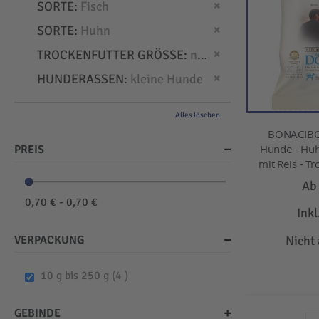
Dies entfernen
SORTE
Fisch
Dies entfernen
SORTE
Huhn
Dies entfernen
TROCKENFUTTER GRÖSSE
normal
Dies entfernen
HUNDERASSEN
kleine Hunde
Alles löschen
BONACIBO
Hunde - Huh
PREIS
mit Reis - Tr
A
0,70 € - 0,70 €
Ink
VERPACKUNG
Nicht
items
10 g bis 250 g
4
GEBINDE