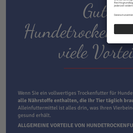
Gutes
Hundetrockenfut
viele Vortei
Wenn Sie ein vollwertiges Trockenfutter für Hunde
alle Nährstoffe enthalten, die Ihr Tier täglich br
Alleinfuttermittel ist alles drin, was Ihren Vierbei
gesund erhält.
ALLGEMEINE VORTEILE VON HUNDETROCKENFU