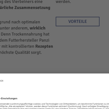
ng des Vierbeiners eine
werden.
türliche Zusammensetzung
VORTEILE
rgrund nach optimalen
r unter anderem,
wirklich
 Denn Trockennahrung hat
 dem Futterhersteller Panzi
 mit kontrollierten
Rezepten
höchste Qualität sorgt.