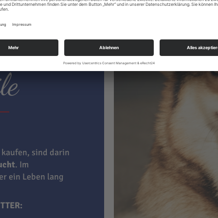
ter hat
le
 kaufen, sind darin
aucht
. Im
ner ein Leben lang
TTER: