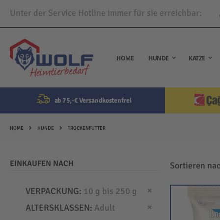
Unter der Service Hotline immer für sie erreichbar:
Direkt
zum
Inhalt
HOME
HUNDE
KATZE
ab 75,-€ Versandkostenfrei
HOME
HUNDE
TROCKENFUTTER
EINKAUFEN NACH
Sortieren na
Dies entfernen
VERPACKUNG
10 g bis 250 g
Dies entfernen
ALTERSKLASSEN
Adult