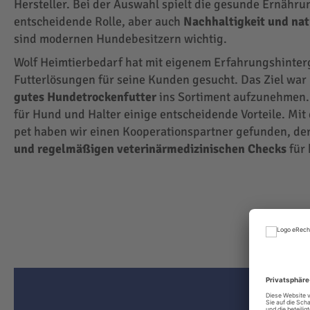
Hersteller. Bei der Auswahl spielt die gesunde Ernähru
entscheidende Rolle, aber auch
Nachhaltigkeit und na
sind modernen Hundebesitzern wichtig.
Wolf Heimtierbedarf hat mit eigenem Erfahrungshinte
Futterlösungen für seine Kunden gesucht. Das Ziel wa
gutes Hundetrockenfutter
ins Sortiment aufzunehmen.
für Hund und Halter einige entscheidende Vorteile. Mit
pet haben wir einen Kooperationspartner gefunden, der
und regelmäßigen veterinärmedizinischen Checks
für 