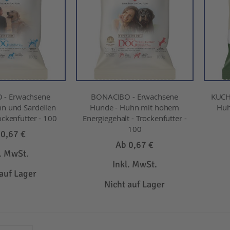
 - Erwachsene
BONACIBO - Erwachsene
KUCH
n und Sardellen
Hunde - Huhn mit hohem
Huh
ockenfutter - 100
Energiegehalt - Trockenfutter -
100
b
0,67 €
Ab
0,67 €
l. MwSt.
Inkl. MwSt.
 auf Lager
Nicht auf Lager