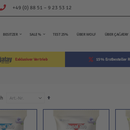
+49 (0) 88 51 – 9 23 53 12
BESITZER
SALE %
TEST 25%
ÜBER WOLF
ÜBER ÇAĞATAY
Exklusiver Vertrieb
15% Erstbesteller R
In
ch
absteigender
Reihenfolge