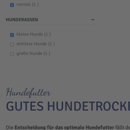
item
normal
1
HUNDERASSEN
item
kleine Hunde
1
item
mittlere Hunde
1
item
große Hunde
1
Hundefutter
GUTES HUNDETROCK
Die
Entscheidung für das optimale Hundefutter
fällt d