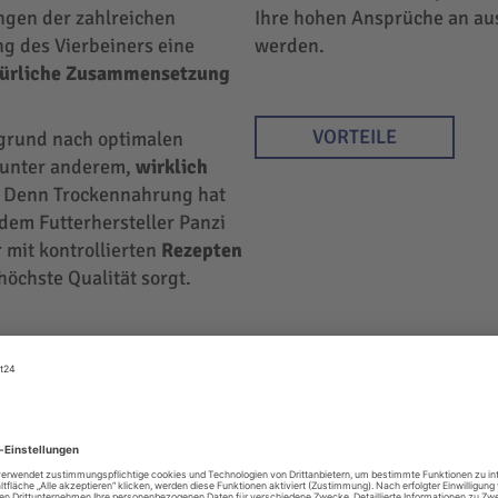
ngen der zahlreichen
Ihre hohen Ansprüche an au
ng des Vierbeiners eine
werden.
türliche Zusammensetzung
VORTEILE
rgrund nach optimalen
r unter anderem,
wirklich
 Denn Trockennahrung hat
 dem Futterhersteller Panzi
 mit kontrollierten
Rezepten
höchste Qualität sorgt.