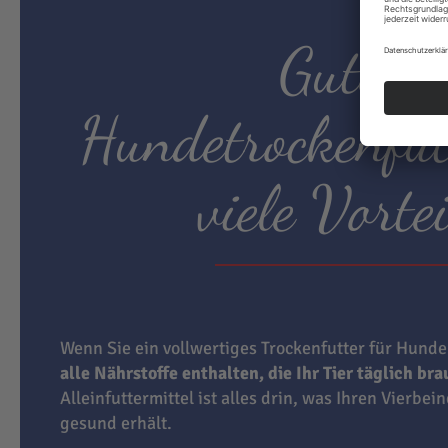
Gutes
Hundetrockenfut
viele Vortei
Wenn Sie ein vollwertiges Trockenfutter für Hunde
alle Nährstoffe enthalten, die Ihr Tier täglich br
Alleinfuttermittel ist alles drin, was Ihren Vierbei
gesund erhält.