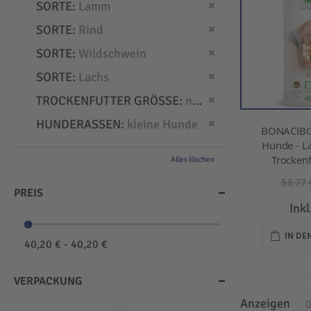
Dies entfernen
SORTE
Lamm
Dies entfernen
SORTE
Rind
Dies entfernen
SORTE
Wildschwein
Dies entfernen
SORTE
Lachs
Dies entfernen
TROCKENFUTTER GRÖSSE
normal
Dies entfernen
HUNDERASSEN
kleine Hunde
BONACIBO
Hunde - L
Trockenf
Alles löschen
53,77 
PREIS
Ink
IN D
40,20 € - 40,20 €
VERPACKUNG
Anzeigen