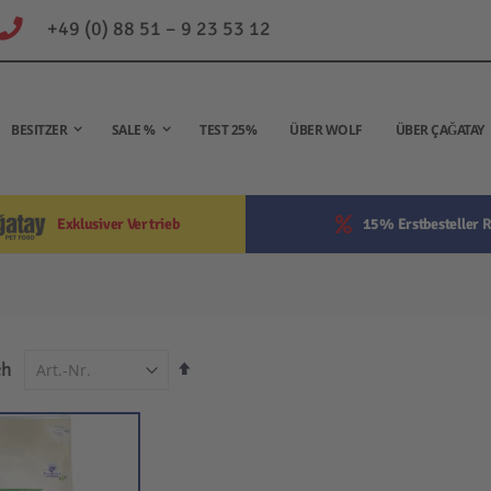
+49 (0) 88 51 – 9 23 53 12
BESITZER
SALE %
TEST 25%
ÜBER WOLF
ÜBER ÇAĞATAY
Exklusiver Vertrieb
15% Erstbesteller R
In
ch
absteigender
Reihenfolge