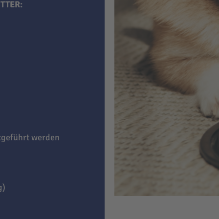
TTER:
itgeführt werden
g)