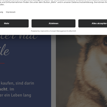
ter hat
le
 kaufen, sind darin
aucht
. Im
ner ein Leben lang