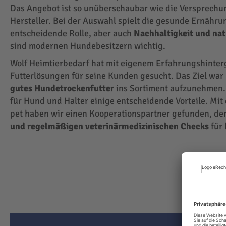
Das Angebot ist so unüberschaubar wie die Versprechu
Hersteller. Bei der Auswahl spielt die gesunde Ernähru
entscheidende Rolle, aber auch
Nachhaltigkeit und na
sind modernen Hundebesitzern wichtig.
Wolf Heimtierbedarf hat mit eigenem Erfahrungshinte
Futterlösungen für seine Kunden gesucht. Das Ziel wa
gutes Hundetrockenfutter
ins Sortiment aufzunehmen.
für Hund und Halter einige entscheidende Vorteile. Mit
pet haben wir einen Kooperationspartner gefunden, der
und regelmäßigen veterinärmedizinischen Checks
für 