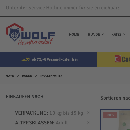
Unter der Service Hotline immer für sie erreichbar:
Direkt
zum
Inhalt
HOME
HUNDE
KATZE
ab 75,-€ Versandkostenfrei
HOME
HUNDE
TROCKENFUTTER
EINKAUFEN NACH
Sortieren na
Dies entfernen
VERPACKUNG
10 kg bis 15 kg
-20%
Dies entfernen
ALTERSKLASSEN
Adult