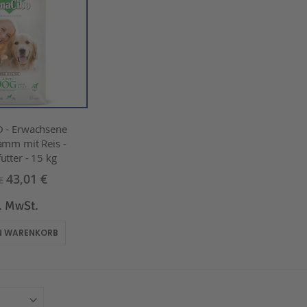
 - Erwachsene
amm mit Reis -
utter - 15 kg
43,01 €
€
l. MwSt.
EN WARENKORB