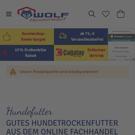
Suche
Mein W
Kundenshop-
ab 75,-€
Bewertungen
Versandkostenfrei
15% Erstbesteller
Exklusiver
Rabatt
Vertrieb
Unsere Produktpalette wird ständig erweitert
Hundefutter
GUTES HUNDETROCKENFUTTER
AUS DEM ONLINE FACHHANDEL