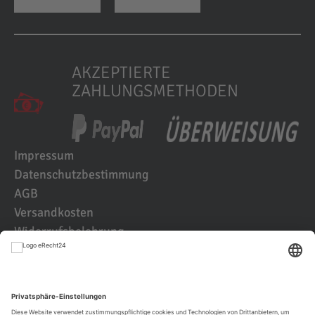
AKZEPTIERTE
ZAHLUNGSMETHODEN
Impressum
Datenschutzbestimmung
AGB
Versandkosten
Widerrufsbelehrung
Kundenbewertungen
© 2021 IK2D Werbeagentur