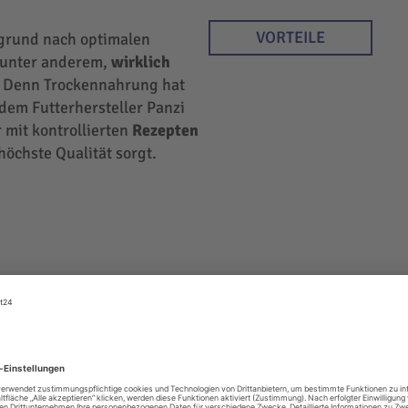
VORTEILE
rgrund nach optimalen
r unter anderem,
wirklich
 Denn Trockennahrung hat
 dem Futterhersteller Panzi
 mit kontrollierten
Rezepten
höchste Qualität sorgt.