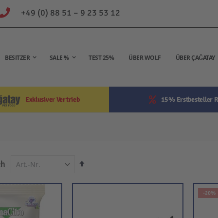
+49 (0) 88 51 – 9 23 53 12
BESITZER
SALE %
TEST 25%
ÜBER WOLF
ÜBER ÇAĞATAY
Exklusiver Vertrieb
15% Erstbesteller R
In
ch
absteigender
Reihenfolge
-20%