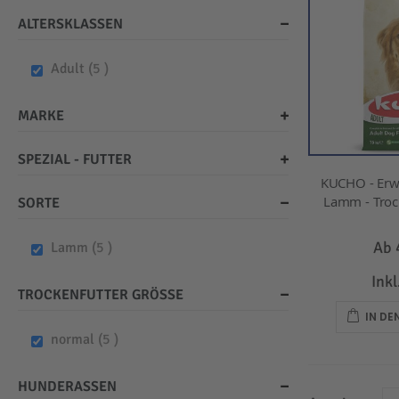
ALTERSKLASSEN
items
Adult
5
MARKE
SPEZIAL - FUTTER
KUCHO - Erw
Lamm - Trock
SORTE
Ab
items
Lamm
5
Ink
TROCKENFUTTER GRÖSSE
IN D
items
normal
5
HUNDERASSEN