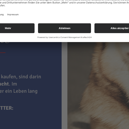
ter hat
le
 kaufen, sind darin
aucht
. Im
ner ein Leben lang
TTER: