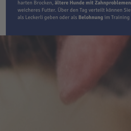
harten Brocken,
ältere Hunde mit Zahnproblemen
weicheres Futter. Über den Tag verteilt können Sie
als Leckerli geben oder als
Belohnung
im Training