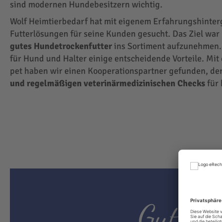
sind modernen Hundebesitzern wichtig.
Wolf Heimtierbedarf hat mit eigenem Erfahrungshinte
Futterlösungen für seine Kunden gesucht. Das Ziel wa
gutes Hundetrockenfutter
ins Sortiment aufzunehmen.
für Hund und Halter einige entscheidende Vorteile. Mit
pet haben wir einen Kooperationspartner gefunden, der
und regelmäßigen veterinärmedizinischen Checks
für 
Gutes