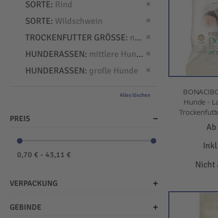
Dies entfernen
SORTE
Rind
Dies entfernen
SORTE
Wildschwein
Dies entfernen
TROCKENFUTTER GRÖSSE
normal
Dies entfernen
HUNDERASSEN
mittlere Hunde
Dies entfernen
HUNDERASSEN
große Hunde
BONACIBO
Alles löschen
Hunde - L
Trockenfut
PREIS
A
Ink
0,70 € - 43,11 €
Nicht
VERPACKUNG
GEBINDE