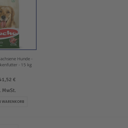
achsene Hunde -
enfutter - 15 kg
41,52 €
l. MwSt.
EN WARENKORB