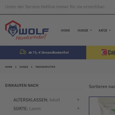
Unter der Service Hotline immer für sie erreichbar:
Direkt
zum
Inhalt
HOME
HUNDE
KATZE
ab 75,-€ Versandkostenfrei
HOME
HUNDE
TROCKENFUTTER
EINKAUFEN NACH
Sortieren na
Dies entfernen
ALTERSKLASSEN
Adult
Dies entfernen
SORTE
Lamm