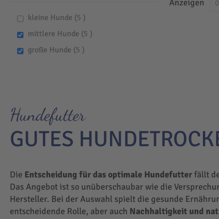
Anzeigen
items
kleine Hunde
5
items
mittlere Hunde
5
items
große Hunde
5
Hundefutter
GUTES HUNDETROCK
Die
Entscheidung für das optimale Hundefutter
fällt d
Das Angebot ist so unüberschaubar wie die Versprechu
Hersteller. Bei der Auswahl spielt die gesunde Ernähru
entscheidende Rolle, aber auch
Nachhaltigkeit und na