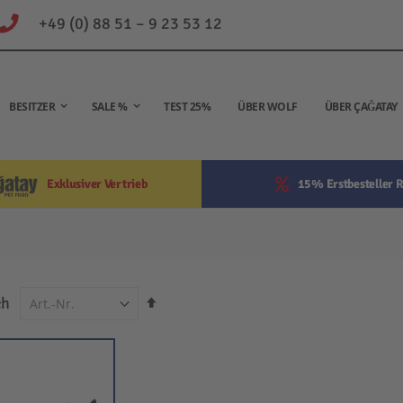
+49 (0) 88 51 – 9 23 53 12
BESITZER
SALE %
TEST 25%
ÜBER WOLF
ÜBER ÇAĞATAY
Exklusiver Vertrieb
15% Erstbesteller R
In
ch
absteigender
Reihenfolge