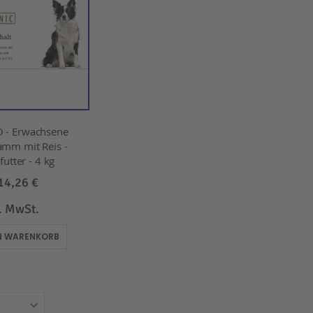
 - Erwachsene
amm mit Reis -
utter - 4 kg
14,26 €
l. MwSt.
EN WARENKORB