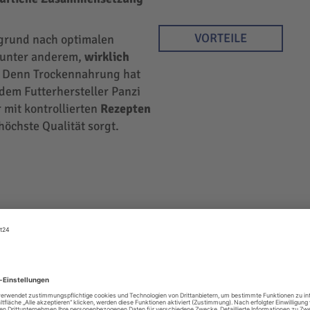
VORTEILE
rgrund nach optimalen
r unter anderem,
wirklich
 Denn Trockennahrung hat
 dem Futterhersteller Panzi
 mit kontrollierten
Rezepten
höchste Qualität sorgt.