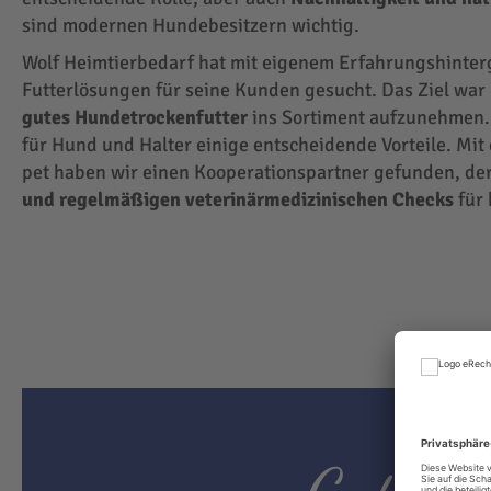
sind modernen Hundebesitzern wichtig.
Wolf Heimtierbedarf hat mit eigenem Erfahrungshinte
Futterlösungen für seine Kunden gesucht. Das Ziel wa
gutes Hundetrockenfutter
ins Sortiment aufzunehmen.
für Hund und Halter einige entscheidende Vorteile. Mit
pet haben wir einen Kooperationspartner gefunden, der
und regelmäßigen veterinärmedizinischen Checks
für 