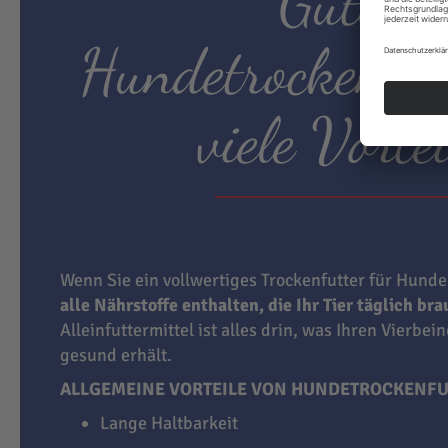
Gutes
Hundetrockenfut
viele Vortei
Wenn Sie ein vollwertiges Trockenfutter für Hunde
alle Nährstoffe enthalten, die Ihr Tier täglich br
Alleinfuttermittel ist alles drin, was Ihren Vierbei
gesund erhält.
ALLGEMEINE VORTEILE VON HUNDETROCKENFU
Lange Haltbarkeit