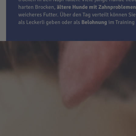
harten Brocken,
ältere Hunde mit Zahnproblemen
weicheres Futter. Über den Tag verteilt können Sie
als Leckerli geben oder als
Belohnung
im Training