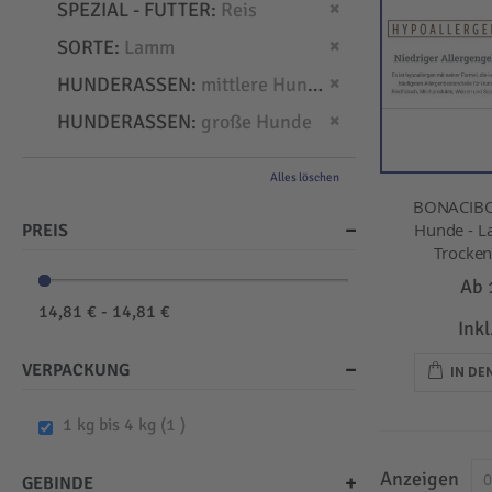
Dies entfernen
SPEZIAL - FUTTER
Reis
Dies entfernen
SORTE
Lamm
Dies entfernen
HUNDERASSEN
mittlere Hunde
Dies entfernen
HUNDERASSEN
große Hunde
Alles löschen
BONACIBO
Hunde - L
PREIS
Trockenf
Ab
14,81 € - 14,81 €
Ink
VERPACKUNG
IN D
item
1 kg bis 4 kg
1
Anzeigen
GEBINDE