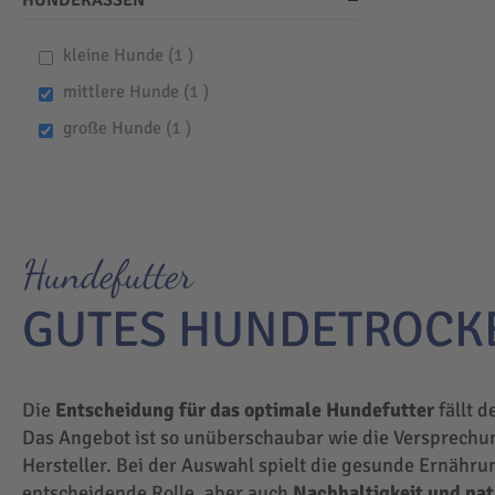
HUNDERASSEN
item
kleine Hunde
1
item
mittlere Hunde
1
item
große Hunde
1
Hundefutter
GUTES HUNDETROCK
Die
Entscheidung für das optimale Hundefutter
fällt d
Das Angebot ist so unüberschaubar wie die Versprechu
Hersteller. Bei der Auswahl spielt die gesunde Ernähru
entscheidende Rolle, aber auch
Nachhaltigkeit und na