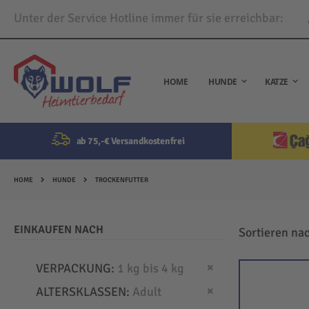
Unter der Service Hotline immer für sie erreichbar:
Direkt
zum
Inhalt
HOME
HUNDE
KATZE
ab 75,-€ Versandkostenfrei
HOME
HUNDE
TROCKENFUTTER
EINKAUFEN NACH
Sortieren na
Dies entfernen
VERPACKUNG
1 kg bis 4 kg
Dies entfernen
ALTERSKLASSEN
Adult