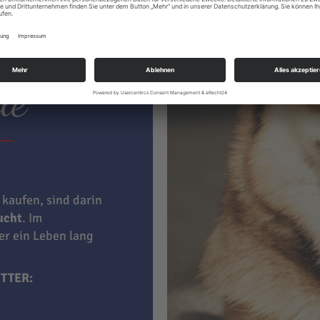
ter hat
le
 kaufen, sind darin
aucht
. Im
ner ein Leben lang
TTER: