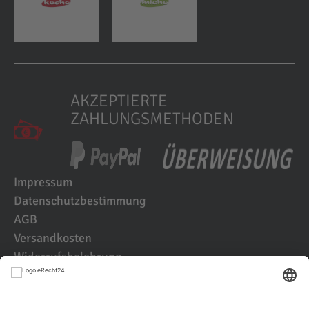
AKZEPTIERTE
ZAHLUNGSMETHODEN
Impressum
Datenschutzbestimmung
AGB
Versandkosten
Widerrufsbelehrung
Kundenbewertungen
© 2021 IK2D Werbeagentur