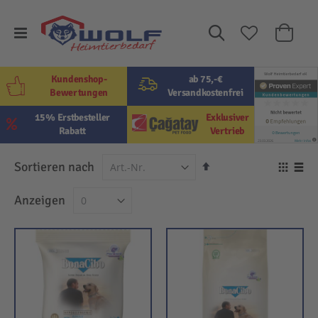
Suche
Mein W
Kundenshop-
ab 75,-€
Bewertungen
Versandkostenfrei
15% Erstbesteller
Exklusiver
Rabatt
Vertrieb
In
Sortieren nach
Ansi
absteigender
als
Raster
Lis
Anzeigen
Reihenfolge