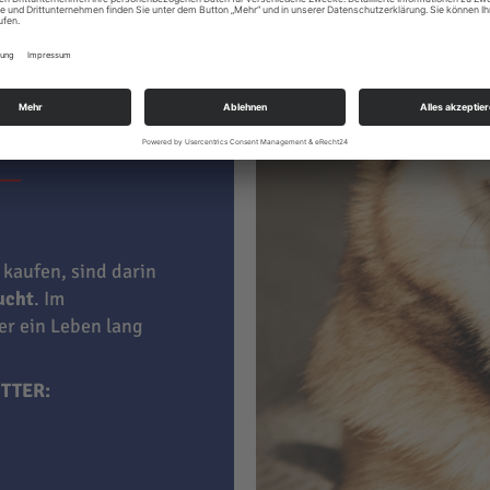
ter hat
le
 kaufen, sind darin
aucht
. Im
ner ein Leben lang
TTER: