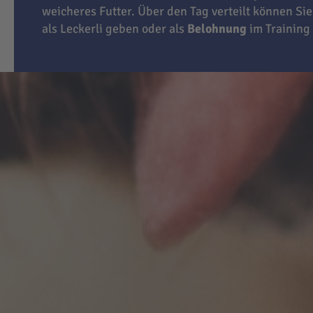
weicheres Futter. Über den Tag verteilt können Sie
als Leckerli geben oder als
Belohnung
im Training