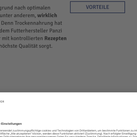
VORTEILE
rgrund nach optimalen
r unter anderem,
wirklich
 Denn Trockennahrung hat
 dem Futterhersteller Panzi
 mit kontrollierten
Rezepten
höchste Qualität sorgt.