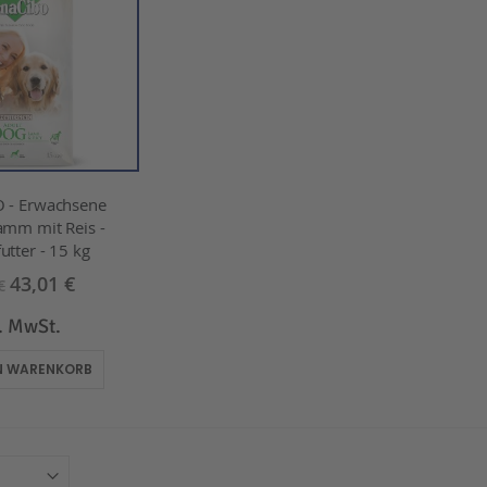
 - Erwachsene
amm mit Reis -
utter - 15 kg
43,01 €
€
l. MwSt.
EN WARENKORB