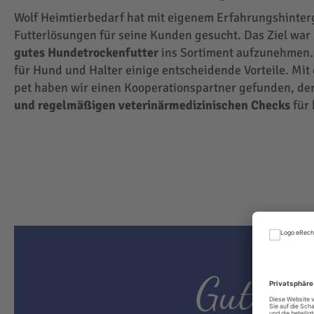
Wolf Heimtierbedarf hat mit eigenem Erfahrungshinte
Futterlösungen für seine Kunden gesucht. Das Ziel wa
gutes Hundetrockenfutter
ins Sortiment aufzunehmen.
für Hund und Halter einige entscheidende Vorteile. Mit
pet haben wir einen Kooperationspartner gefunden, der
und regelmäßigen veterinärmedizinischen Checks
für 
Gutes