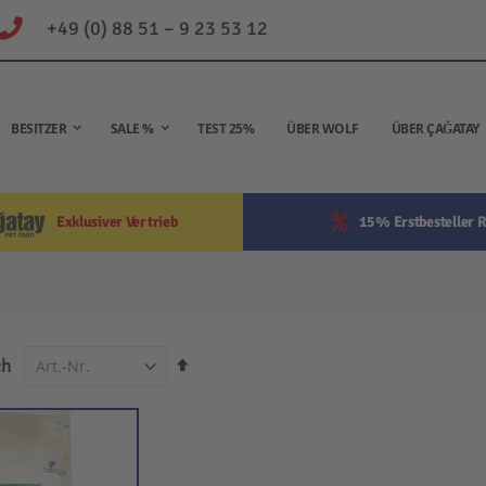
+49 (0) 88 51 – 9 23 53 12
BESITZER
SALE %
TEST 25%
ÜBER WOLF
ÜBER ÇAĞATAY
Exklusiver Vertrieb
15% Erstbesteller R
In
ch
absteigender
Reihenfolge