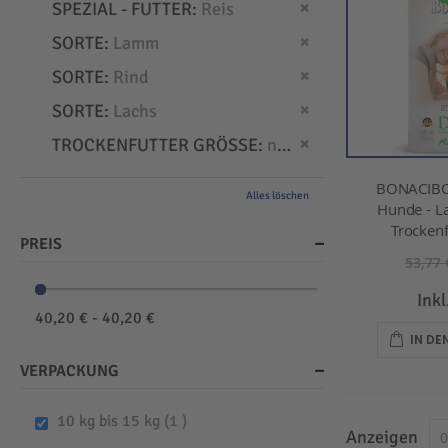
Dies entfernen
SPEZIAL - FUTTER
Reis
Dies entfernen
SORTE
Lamm
Dies entfernen
SORTE
Rind
Dies entfernen
SORTE
Lachs
Dies entfernen
TROCKENFUTTER GRÖSSE
normal
BONACIBO
Alles löschen
Hunde - L
Trockenf
PREIS
53,77 
Ink
40,20 € - 40,20 €
IN D
VERPACKUNG
item
10 kg bis 15 kg
1
Anzeigen