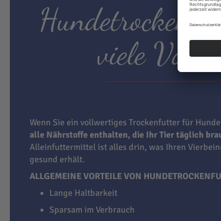
Hundetrockenfut
viele Vortei
Wenn Sie ein vollwertiges Trockenfutter für Hunde
alle Nährstoffe enthalten, die Ihr Tier täglich br
Alleinfuttermittel ist alles drin, was Ihren Vierbei
gesund erhält.
ALLGEMEINE VORTEILE VON HUNDETROCKENFU
Lange Haltbarkeit
Sparsam im Verbrauch