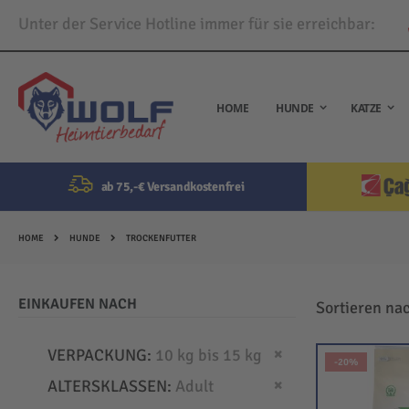
Unter der Service Hotline immer für sie erreichbar:
Direkt
zum
Inhalt
HOME
HUNDE
KATZE
ab 75,-€ Versandkostenfrei
HOME
HUNDE
TROCKENFUTTER
EINKAUFEN NACH
Sortieren na
Dies entfernen
VERPACKUNG
10 kg bis 15 kg
-20%
Dies entfernen
ALTERSKLASSEN
Adult