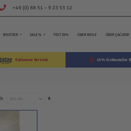
+49 (0) 88 51 – 9 23 53 12
BESITZER
SALE %
TEST 25%
ÜBER WOLF
ÜBER ÇAĞATAY
Exklusiver Vertrieb
15% Erstbesteller R
In
ch
absteigender
Reihenfolge