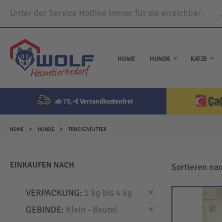
Unter der Service Hotline immer für sie erreichbar:
Direkt
zum
Inhalt
HOME
HUNDE
KATZE
ab 75,-€ Versandkostenfrei
HOME
HUNDE
TROCKENFUTTER
EINKAUFEN NACH
Sortieren na
Dies entfernen
VERPACKUNG
1 kg bis 4 kg
Dies entfernen
GEBINDE
Klein - Beutel