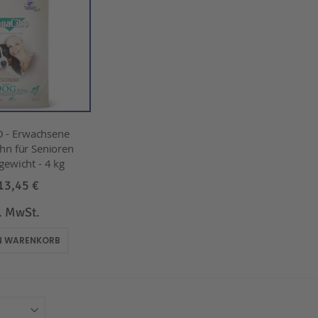
 - Erwachsene
hn für Senioren
ewicht - 4 kg
13,45 €
l. MwSt.
EN WARENKORB