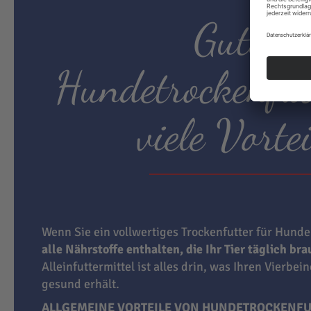
Gutes
Hundetrockenfut
viele Vortei
Wenn Sie ein vollwertiges Trockenfutter für Hunde
alle Nährstoffe enthalten, die Ihr Tier täglich br
Alleinfuttermittel ist alles drin, was Ihren Vierbei
gesund erhält.
ALLGEMEINE VORTEILE VON HUNDETROCKENFU