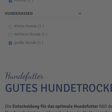
item
normal
1
HUNDERASSEN
item
kleine Hunde
1
item
mittlere Hunde
1
item
große Hunde
1
Hundefutter
GUTES HUNDETROCK
Die
Entscheidung für das optimale Hundefutter
fällt d