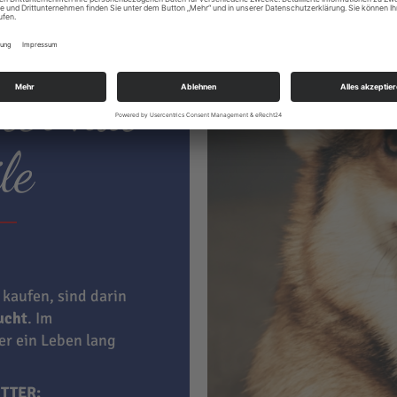
ter hat
le
 kaufen, sind darin
aucht
. Im
ner ein Leben lang
TTER: