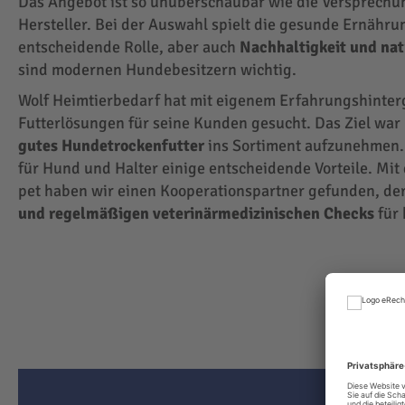
Das Angebot ist so unüberschaubar wie die Versprechu
Hersteller. Bei der Auswahl spielt die gesunde Ernähru
entscheidende Rolle, aber auch
Nachhaltigkeit und na
sind modernen Hundebesitzern wichtig.
Wolf Heimtierbedarf hat mit eigenem Erfahrungshinte
Futterlösungen für seine Kunden gesucht. Das Ziel wa
gutes Hundetrockenfutter
ins Sortiment aufzunehmen.
für Hund und Halter einige entscheidende Vorteile. Mit
pet haben wir einen Kooperationspartner gefunden, der
und regelmäßigen veterinärmedizinischen Checks
für 