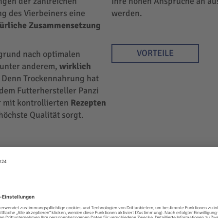
ngen der zahlreichen
Ihre hohen Ansprüche an au
ng des Vierbeiners eine
werden.
türliche Zusammensetzung
VORTEILE
rgrund nach optimalen
r unter anderem,
wirklich
 Denn Trockennahrung hat
 dem Futterhersteller Panzi
 mit kontrollierten
Rezepten
höchste Qualität sorgt.