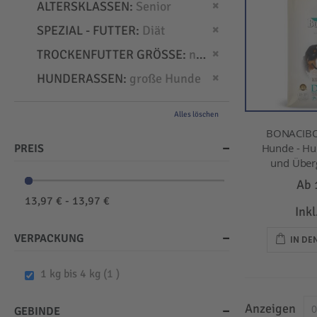
Dies entfernen
ALTERSKLASSEN
Senior
Dies entfernen
SPEZIAL - FUTTER
Diät
Dies entfernen
TROCKENFUTTER GRÖSSE
normal
Dies entfernen
HUNDERASSEN
große Hunde
Alles löschen
BONACIBO
Hunde - Hu
PREIS
und Überg
Ab
13,97 € - 13,97 €
Ink
VERPACKUNG
IN D
item
1 kg bis 4 kg
1
Anzeigen
GEBINDE