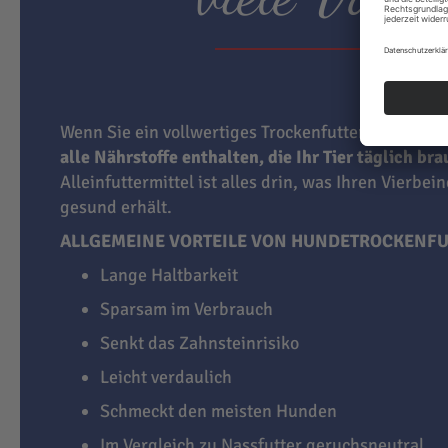
Wenn Sie ein vollwertiges Trockenfutter für Hunde
alle Nährstoffe enthalten, die Ihr Tier täglich br
Alleinfuttermittel ist alles drin, was Ihren Vierbei
gesund erhält.
ALLGEMEINE VORTEILE VON HUNDETROCKENFU
Lange Haltbarkeit
Sparsam im Verbrauch
Senkt das Zahnsteinrisiko
Leicht verdaulich
Schmeckt den meisten Hunden
Im Vergleich zu Nassfutter geruchsneutral