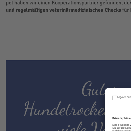
pet haben wir einen Kooperationspartner gefunden, der
und regelmäßigen veterinärmedizinischen Checks
für 
Gutes
Hundetrockenfut
viele Vortei