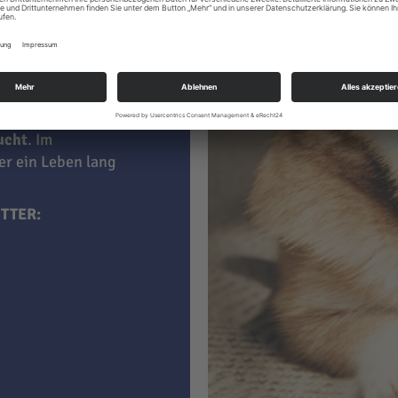
 kaufen, sind darin
aucht
. Im
ner ein Leben lang
TTER: