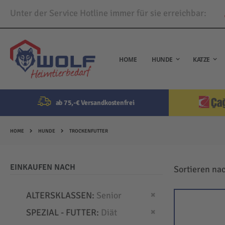
Unter der Service Hotline immer für sie erreichbar:
Direkt
zum
Inhalt
HOME
HUNDE
KATZE
ab 75,-€ Versandkostenfrei
HOME
HUNDE
TROCKENFUTTER
EINKAUFEN NACH
Sortieren na
Dies entfernen
ALTERSKLASSEN
Senior
Dies entfernen
SPEZIAL - FUTTER
Diät