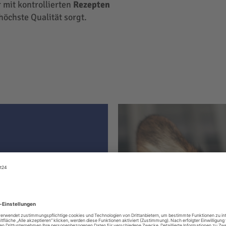
 mit kontrollierten
Rezepten
höchste Qualität sorgt.
ter hat
le