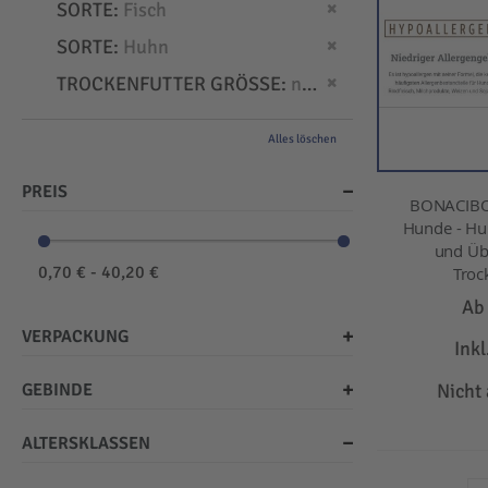
Dies entfernen
SORTE
Fisch
Dies entfernen
SORTE
Huhn
Dies entfernen
TROCKENFUTTER GRÖSSE
normal
Alles löschen
PREIS
BONACIBO
Hunde - Hu
und Üb
0,70 € - 40,20 €
Troc
A
VERPACKUNG
Ink
GEBINDE
Nicht
ALTERSKLASSEN