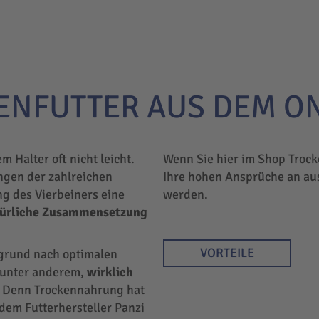
ENFUTTER AUS DEM O
em Halter oft nicht leicht.
Wenn Sie hier im Shop Trock
ngen der zahlreichen
Ihre hohen Ansprüche an au
ng des Vierbeiners eine
werden.
türliche Zusammensetzung
VORTEILE
rgrund nach optimalen
r unter anderem,
wirklich
 Denn Trockennahrung hat
 dem Futterhersteller Panzi