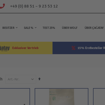
+49 (0) 88 51 – 9 23 53 12
BESITZER
SALE %
TEST 25%
ÜBER WOLF
ÜBER ÇAĞATAY
Exklusiver Vertrieb
15% Erstbesteller R
In
ch
absteigender
Reihenfolge