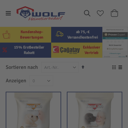
Suche
Mein W
Kundenshop-
ab 75,-€
Bewertungen
Versandkostenfrei
15% Erstbesteller
Exklusiver
Rabatt
Vertrieb
In
Sortieren nach
Ansi
absteigender
als
Raster
Lis
Anzeigen
Reihenfolge