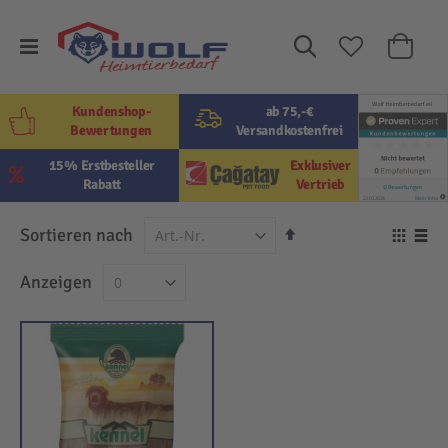
Suche
Mein W
Kundenshop-
ab 75,-€
Bewertungen
Versandkostenfrei
15% Erstbesteller
Exklusiver
Rabatt
Vertrieb
In
Sortieren nach
Ansi
absteigender
als
Raster
Lis
Anzeigen
Reihenfolge