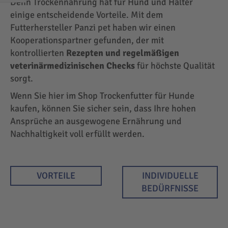
Denn Trockennahrung hat für Hund und Halter
EINKAUFEN
einige entscheidende Vorteile. Mit dem
NACH
Futterhersteller Panzi pet haben wir einen
Kooperationspartner gefunden, der mit
kontrollierten
Rezepten und regelmäßigen
veterinärmedizinischen Checks
für höchste Qualität
sorgt.
Wenn Sie hier im Shop Trockenfutter für Hunde
kaufen, können Sie sicher sein, dass Ihre hohen
Ansprüche an ausgewogene Ernährung und
Nachhaltigkeit voll erfüllt werden.
VORTEILE
INDIVIDUELLE
BEDÜRFNISSE