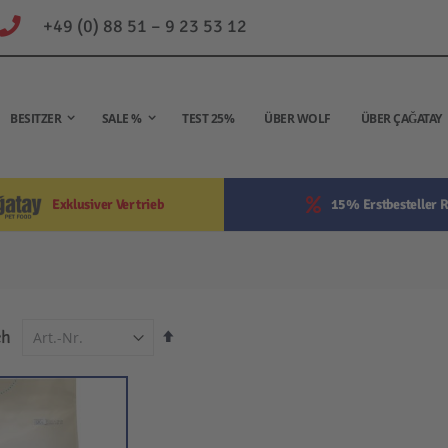
+49 (0) 88 51 – 9 23 53 12
BESITZER
SALE %
TEST 25%
ÜBER WOLF
ÜBER ÇAĞATAY
Exklusiver Vertrieb
15% Erstbesteller R
In
ch
absteigender
Reihenfolge