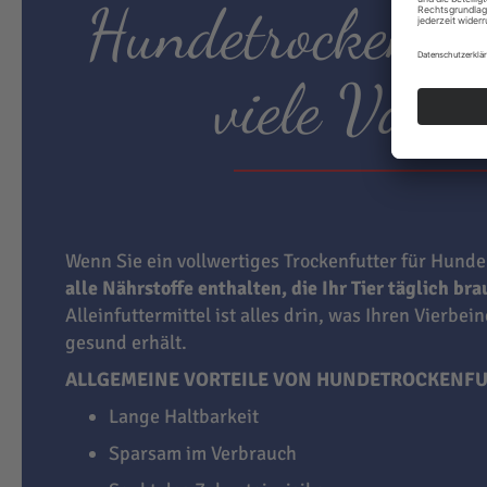
Hundetrockenfut
viele Vortei
Wenn Sie ein vollwertiges Trockenfutter für Hunde
alle Nährstoffe enthalten, die Ihr Tier täglich br
Alleinfuttermittel ist alles drin, was Ihren Vierbei
gesund erhält.
ALLGEMEINE VORTEILE VON HUNDETROCKENFU
Lange Haltbarkeit
Sparsam im Verbrauch