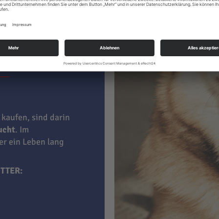
ter hat
le
 kaufen, sind darin
aucht
. Im
ner ein Leben lang
TTER: