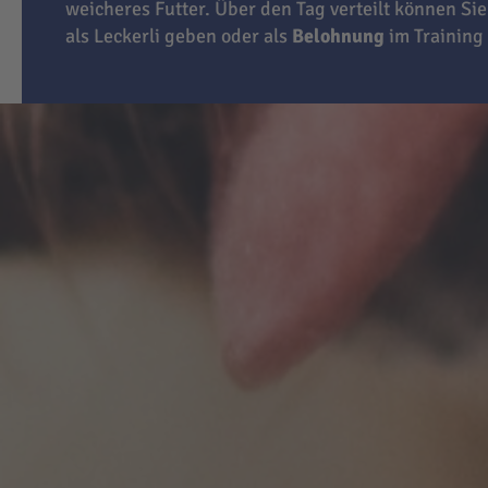
weicheres Futter. Über den Tag verteilt können Sie
als Leckerli geben oder als
Belohnung
im Training