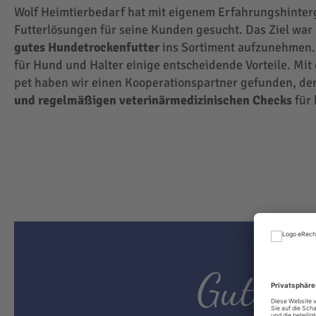
Wolf Heimtierbedarf hat mit eigenem Erfahrungshinte
Futterlösungen für seine Kunden gesucht. Das Ziel wa
gutes Hundetrockenfutter
ins Sortiment aufzunehmen.
für Hund und Halter einige entscheidende Vorteile. Mit
pet haben wir einen Kooperationspartner gefunden, der
und regelmäßigen veterinärmedizinischen Checks
für 
Gutes