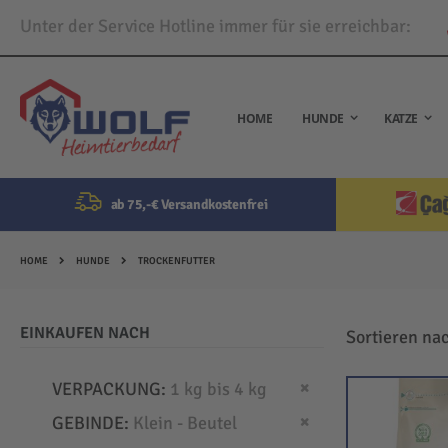
Unter der Service Hotline immer für sie erreichbar:
Direkt
zum
Inhalt
HOME
HUNDE
KATZE
ab 75,-€ Versandkostenfrei
HOME
HUNDE
TROCKENFUTTER
EINKAUFEN NACH
Sortieren na
Dies entfernen
VERPACKUNG
1 kg bis 4 kg
Dies entfernen
GEBINDE
Klein - Beutel