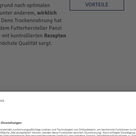
VORTEILE
rgrund nach optimalen
r unter anderem,
wirklich
 Denn Trockennahrung hat
 dem Futterhersteller Panzi
 mit kontrollierten
Rezepten
höchste Qualität sorgt.