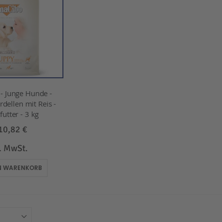
 Junge Hunde -
dellen mit Reis -
utter - 3 kg
10,82 €
l. MwSt.
EN WARENKORB