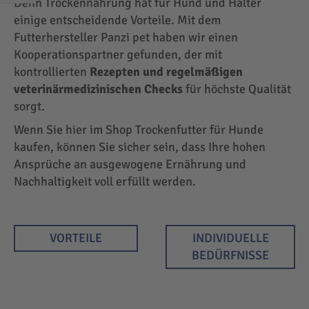
Denn Trockennahrung hat für Hund und Halter
EINKAUFEN
einige entscheidende Vorteile. Mit dem
NACH
Futterhersteller Panzi pet haben wir einen
Kooperationspartner gefunden, der mit
kontrollierten
Rezepten und regelmäßigen
veterinärmedizinischen Checks
für höchste Qualität
sorgt.
Wenn Sie hier im Shop Trockenfutter für Hunde
kaufen, können Sie sicher sein, dass Ihre hohen
Ansprüche an ausgewogene Ernährung und
Nachhaltigkeit voll erfüllt werden.
VORTEILE
INDIVIDUELLE
BEDÜRFNISSE