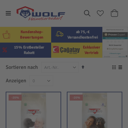
Suche
Mein W
Kundenshop-
ab 75,-€
Bewertungen
Versandkostenfrei
15% Erstbesteller
Exklusiver
Rabatt
Vertrieb
In
Sortieren nach
Ansi
absteigender
als
Raster
Lis
Anzeigen
Reihenfolge
-20%
-20%