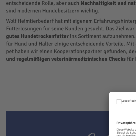
entscheidende Rolle, aber auch
Nachhaltigkeit und na
sind modernen Hundebesitzern wichtig.
Wolf Heimtierbedarf hat mit eigenem Erfahrungshinte
Futterlösungen für seine Kunden gesucht. Das Ziel wa
gutes Hundetrockenfutter
ins Sortiment aufzunehmen.
für Hund und Halter einige entscheidende Vorteile. Mit
pet haben wir einen Kooperationspartner gefunden, der
und regelmäßigen veterinärmedizinischen Checks
für 