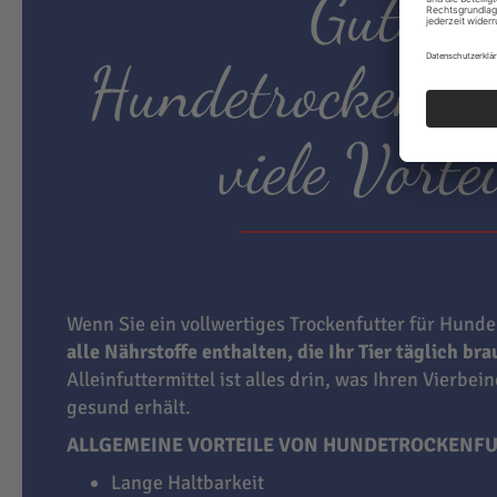
Gutes
Hundetrockenfut
viele Vortei
Wenn Sie ein vollwertiges Trockenfutter für Hunde
alle Nährstoffe enthalten, die Ihr Tier täglich br
Alleinfuttermittel ist alles drin, was Ihren Vierbei
gesund erhält.
ALLGEMEINE VORTEILE VON HUNDETROCKENFU
Lange Haltbarkeit