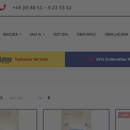
+49 (0) 88 51 – 9 23 53 12
BESITZER
SALE %
TEST 25%
ÜBER WOLF
ÜBER ÇAĞATAY
Exklusiver Vertrieb
15% Erstbesteller R
In
ch
absteigender
Reihenfolge
-20%