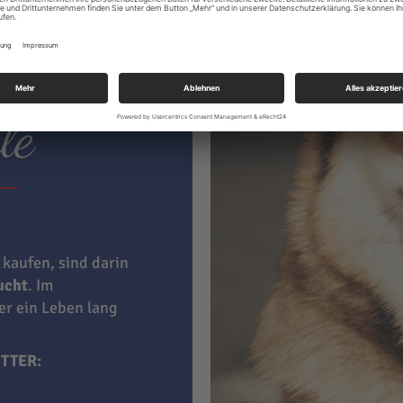
ter hat
le
 kaufen, sind darin
aucht
. Im
ner ein Leben lang
TTER: