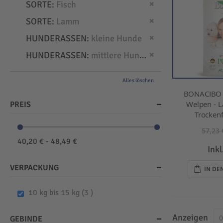
Dies entfernen
SORTE
Fisch
Dies entfernen
SORTE
Lamm
Dies entfernen
HUNDERASSEN
kleine Hunde
Dies entfernen
HUNDERASSEN
mittlere Hunde
Alles löschen
BONACIBO -
Welpen - L
PREIS
Trockenf
57,23 
40,20 € - 48,49 €
Ink
VERPACKUNG
IN D
items
10 kg bis 15 kg
3
Anzeigen
GEBINDE