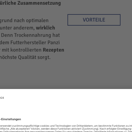
türliche Zusammensetzung
VORTEILE
rgrund nach optimalen
r unter anderem,
wirklich
 Denn Trockennahrung hat
 dem Futterhersteller Panzi
 mit kontrollierten
Rezepten
höchste Qualität sorgt.