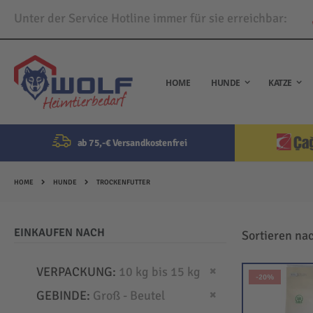
Unter der Service Hotline immer für sie erreichbar:
Direkt
zum
Inhalt
HOME
HUNDE
KATZE
ab 75,-€ Versandkostenfrei
HOME
HUNDE
TROCKENFUTTER
EINKAUFEN NACH
Sortieren na
Dies entfernen
VERPACKUNG
10 kg bis 15 kg
-20%
Dies entfernen
GEBINDE
Groß - Beutel