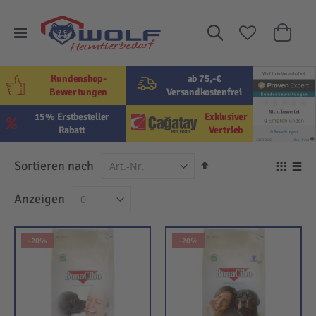
Suche
Mein W
Kundenshop-
ab 75,-€
Bewertungen
Versandkostenfrei
15% Erstbesteller
Exklusiver
Rabatt
Vertrieb
In
Sortieren nach
Ansi
absteigender
als
Raster
Lis
Anzeigen
Reihenfolge
-20%
-20%