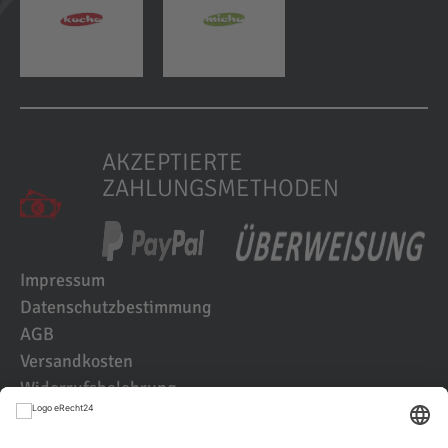
AKZEPTIERTE
ZAHLUNGSMETHODEN
Impressum
Datenschutzbestimmung
AGB
Versandkosten
Widerrufsbelehrung
Kundenbewertungen
© 2021 IK2D Werbeagentur