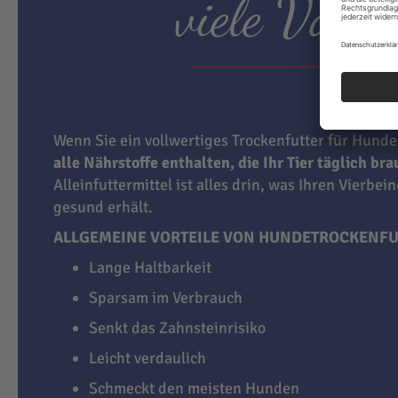
viele Vortei
Wenn Sie ein vollwertiges Trockenfutter für Hunde
alle Nährstoffe enthalten, die Ihr Tier täglich br
Alleinfuttermittel ist alles drin, was Ihren Vierbei
gesund erhält.
ALLGEMEINE VORTEILE VON HUNDETROCKENFU
Lange Haltbarkeit
Sparsam im Verbrauch
Senkt das Zahnsteinrisiko
Leicht verdaulich
Schmeckt den meisten Hunden