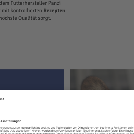
 dem Futterhersteller Panzi
 mit kontrollierten
Rezepten
höchste Qualität sorgt.
ter hat