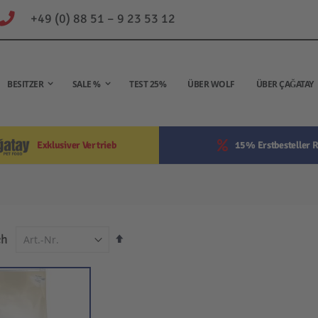
+49 (0) 88 51 – 9 23 53 12
BESITZER
SALE %
TEST 25%
ÜBER WOLF
ÜBER ÇAĞATAY
Exklusiver Vertrieb
15% Erstbesteller R
In
ch
absteigender
Reihenfolge