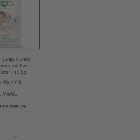
 Junge Hunde -
amm mit Reis -
utter - 15 kg
45,77 €
€
l. MwSt.
EN WARENKORB