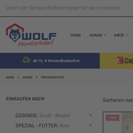
Unter der Service Hotline immer für sie erreichbar:
Direkt
zum
Inhalt
HOME
HUNDE
KATZE
ab 75,-€ Versandkostenfrei
HOME
HUNDE
TROCKENFUTTER
EINKAUFEN NACH
Sortieren na
Dies entfernen
GEBINDE
Groß - Beutel
-20%
Dies entfernen
SPEZIAL - FUTTER
Reis