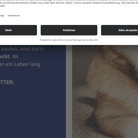
le
 kaufen, sind darin
aucht
. Im
ner ein Leben lang
TTER: