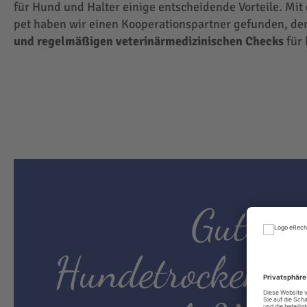
für Hund und Halter einige entscheidende Vorteile. Mit
pet haben wir einen Kooperationspartner gefunden, der
und regelmäßigen veterinärmedizinischen Checks
für 
Gutes
Hundetrockenfut