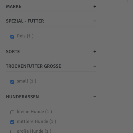
MARKE
SPEZIAL - FUTTER
item
Reis
1
SORTE
TROCKENFUTTER GRÖSSE
item
small
1
HUNDERASSEN
item
kleine Hunde
1
item
mittlere Hunde
1
item
große Hunde
1