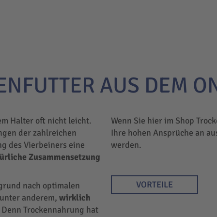
ENFUTTER AUS DEM O
em Halter oft nicht leicht.
Wenn Sie hier im Shop Trock
ngen der zahlreichen
Ihre hohen Ansprüche an au
ng des Vierbeiners eine
werden.
türliche Zusammensetzung
VORTEILE
rgrund nach optimalen
r unter anderem,
wirklich
 Denn Trockennahrung hat