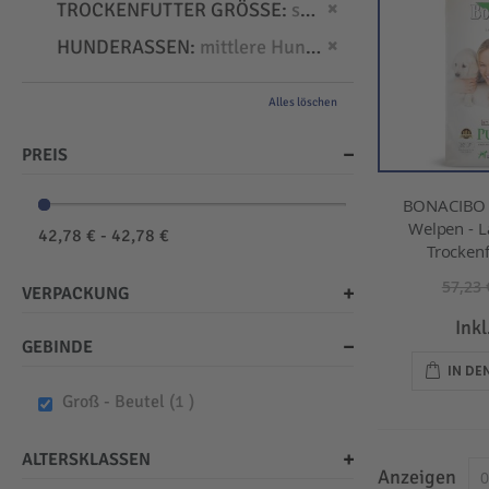
Dies entfernen
TROCKENFUTTER GRÖSSE
small
Dies entfernen
HUNDERASSEN
mittlere Hunde
Alles löschen
PREIS
BONACIBO -
Welpen - L
42,78 € - 42,78 €
Trockenf
57,23 
VERPACKUNG
Ink
GEBINDE
IN D
item
Groß - Beutel
1
ALTERSKLASSEN
Anzeigen