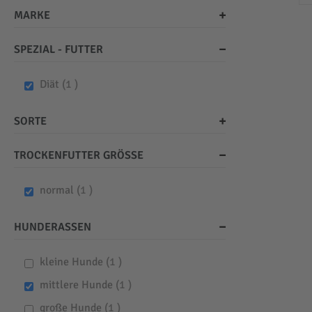
MARKE
SPEZIAL - FUTTER
item
Diät
1
SORTE
TROCKENFUTTER GRÖSSE
item
normal
1
HUNDERASSEN
item
kleine Hunde
1
item
mittlere Hunde
1
item
große Hunde
1