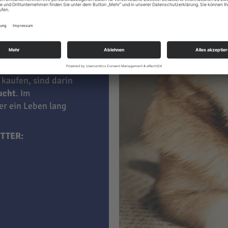
le
 kaufen, sind darin
aucht
. Im
ner ein Leben lang
TTER: