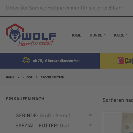
Unter der Service Hotline immer für sie erreichbar:
Direkt
zum
Inhalt
HOME
HUNDE
KATZE
ab 75,-€ Versandkostenfrei
HOME
HUNDE
TROCKENFUTTER
EINKAUFEN NACH
Sortieren na
Dies entfernen
GEBINDE
Groß - Beutel
Dies entfernen
SPEZIAL - FUTTER
Diät