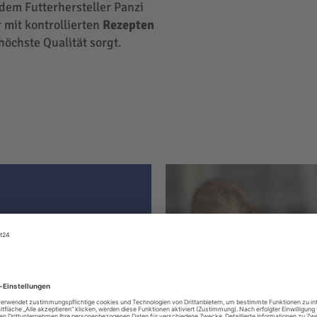
 dem Futterhersteller Panzi
 mit kontrollierten
Rezepten
höchste Qualität sorgt.
ter hat