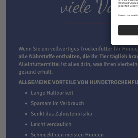
viele Vortei
Wenn Sie ein vollwertiges Trockenfutter für Hunde
alle Nährstoffe enthalten, die Ihr Tier täglich br
Alleinfuttermittel ist alles drin, was Ihren Vierbei
gesund erhält.
ALLGEMEINE VORTEILE VON HUNDETROCKENFU
Lange Haltbarkeit
Sparsam im Verbrauch
Senkt das Zahnsteinrisiko
Leicht verdaulich
Schmeckt den meisten Hunden