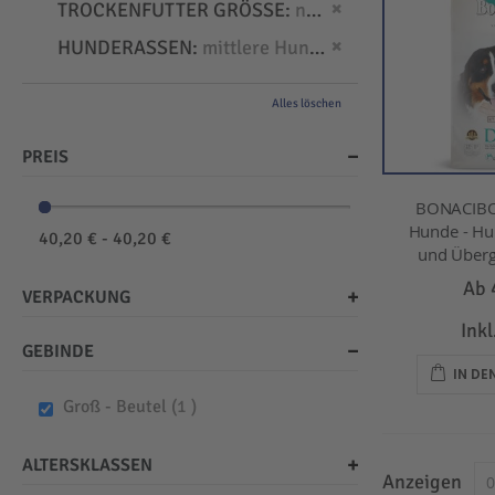
Dies entfernen
TROCKENFUTTER GRÖSSE
normal
Dies entfernen
HUNDERASSEN
mittlere Hunde
Alles löschen
PREIS
BONACIBO
Hunde - Hu
40,20 € - 40,20 €
und Überg
Ab
VERPACKUNG
Ink
GEBINDE
IN D
item
Groß - Beutel
1
ALTERSKLASSEN
Anzeigen