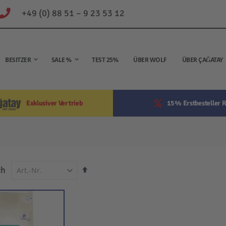
+49 (0) 88 51 – 9 23 53 12
BESITZER
SALE %
TEST 25%
ÜBER WOLF
ÜBER ÇAĞATAY
Exklusiver Vertrieb
15% Erstbesteller R
In
ch
absteigender
Reihenfolge