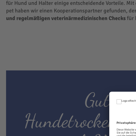
für Hund und Halter einige entscheidende Vorteile. Mit
pet haben wir einen Kooperationspartner gefunden, der
und regelmäßigen veterinärmedizinischen Checks
für 
Gutes
Hundetrockenfut