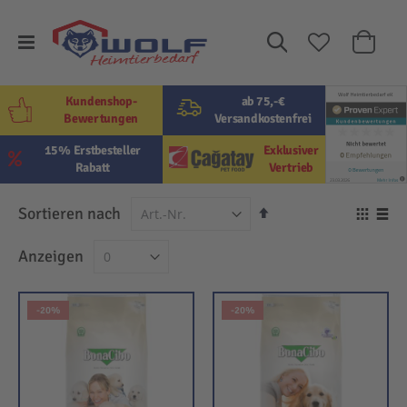
Suche
Mein W
Kundenshop-
ab 75,-€
Bewertungen
Versandkostenfrei
15% Erstbesteller
Exklusiver
Rabatt
Vertrieb
In
Sortieren nach
Ansi
absteigender
als
Raster
Lis
Anzeigen
Reihenfolge
-20%
-20%