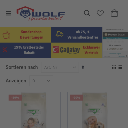
Suche
Mein W
Kundenshop-
ab 75,-€
Bewertungen
Versandkostenfrei
15% Erstbesteller
Exklusiver
Rabatt
Vertrieb
In
Sortieren nach
Ansi
absteigender
als
Raster
Lis
Anzeigen
Reihenfolge
-20%
-20%