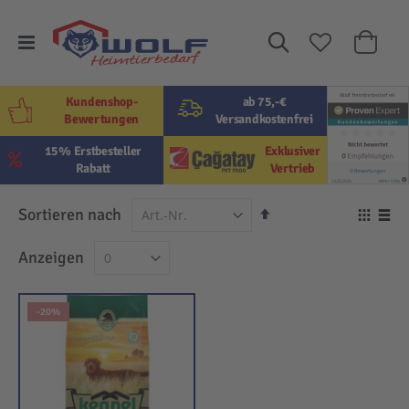
Suche
Mein W
Kundenshop-
ab 75,-€
Bewertungen
Versandkostenfrei
15% Erstbesteller
Exklusiver
Rabatt
Vertrieb
In
Sortieren nach
Ansi
absteigender
als
Raster
Lis
Anzeigen
Reihenfolge
-20%