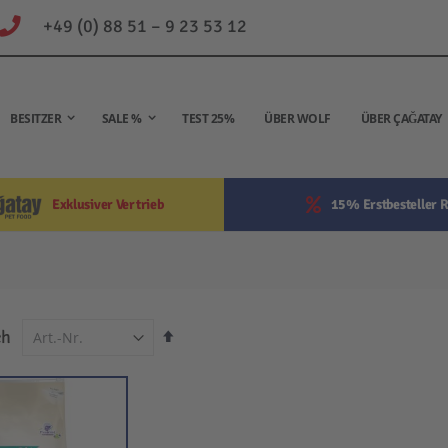
+49 (0) 88 51 – 9 23 53 12
BESITZER
SALE %
TEST 25%
ÜBER WOLF
ÜBER ÇAĞATAY
Exklusiver Vertrieb
15% Erstbesteller R
In
ch
absteigender
Reihenfolge