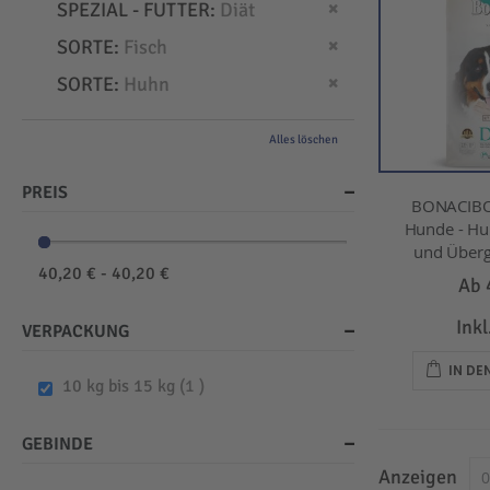
Dies entfernen
SPEZIAL - FUTTER
Diät
Dies entfernen
SORTE
Fisch
Dies entfernen
SORTE
Huhn
Alles löschen
PREIS
BONACIBO
Hunde - Hu
und Überg
40,20 € - 40,20 €
Ab
Ink
VERPACKUNG
IN D
item
10 kg bis 15 kg
1
GEBINDE
Anzeigen