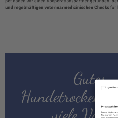
pet haben wir einen Kooperationspartner gefunden, der
und regelmäßigen veterinärmedizinischen Checks
für 
Gutes
Hundetrockenfut
viele Vortei