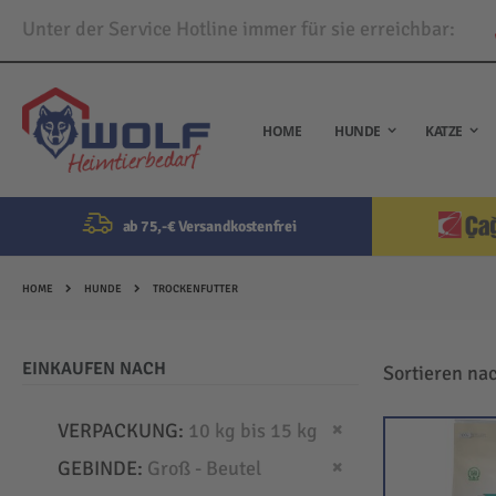
Unter der Service Hotline immer für sie erreichbar:
Direkt
zum
Inhalt
HOME
HUNDE
KATZE
ab 75,-€ Versandkostenfrei
HOME
HUNDE
TROCKENFUTTER
EINKAUFEN NACH
Sortieren na
Dies entfernen
VERPACKUNG
10 kg bis 15 kg
Dies entfernen
GEBINDE
Groß - Beutel