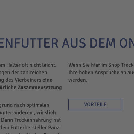
ENFUTTER AUS DEM O
em Halter oft nicht leicht.
Wenn Sie hier im Shop Trock
ngen der zahlreichen
Ihre hohen Ansprüche an au
ng des Vierbeiners eine
werden.
türliche Zusammensetzung
VORTEILE
rgrund nach optimalen
r unter anderem,
wirklich
 Denn Trockennahrung hat
 dem Futterhersteller Panzi