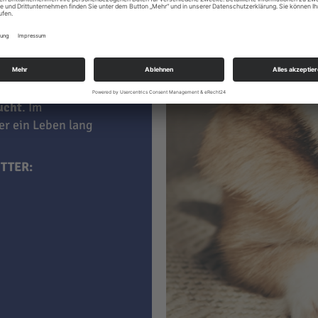
 kaufen, sind darin
aucht
. Im
ner ein Leben lang
TTER: