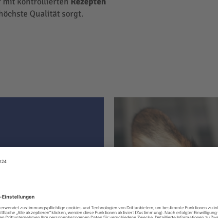
 mit kontrollierten
Rezepten
höchste Qualität sorgt.
ter hat
le