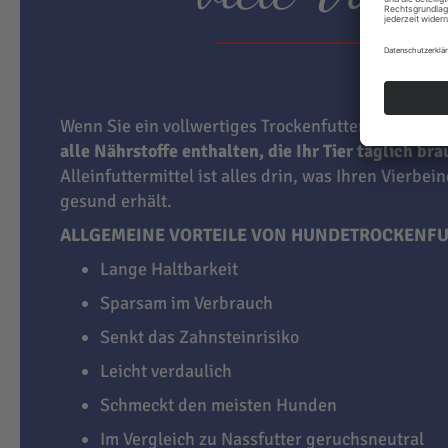
Wenn Sie ein vollwertiges Trockenfutter für Hunde
alle Nährstoffe enthalten, die Ihr Tier täglich br
Alleinfuttermittel ist alles drin, was Ihren Vierbei
gesund erhält.
ALLGEMEINE VORTEILE VON HUNDETROCKENFU
Lange Haltbarkeit
Sparsam im Verbrauch
Senkt das Zahnsteinrisiko
Leicht verdaulich
Schmeckt den meisten Hunden
Im Vergleich zu Nassfutter geruchsneutral