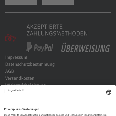
AKZEPTIERTE
ZAHLUNGSMETHODEN
Impressum
Datenschutzbestimmung
AGB
Versandkosten
Widerrufsbelehrung
Kundenbewertungen
© 2021 IK2D Werbeagentur