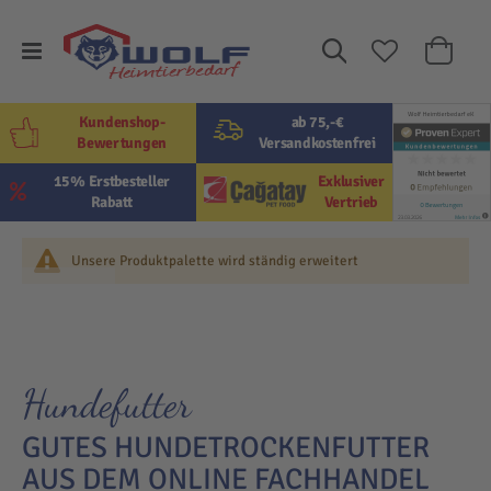
Suche
Mein W
Kundenshop-
ab 75,-€
Bewertungen
Versandkostenfrei
15% Erstbesteller
Exklusiver
Rabatt
Vertrieb
Unsere Produktpalette wird ständig erweitert
Hundefutter
GUTES HUNDETROCKENFUTTER
AUS DEM ONLINE FACHHANDEL