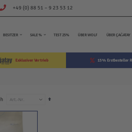
+49 (0) 88 51 – 9 23 53 12
BESITZER
SALE %
TEST 25%
ÜBER WOLF
ÜBER ÇAĞATAY
Exklusiver Vertrieb
15% Erstbesteller R
In
ch
absteigender
Reihenfolge