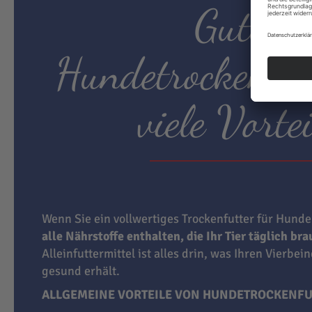
Gutes
Hundetrockenfut
viele Vortei
Wenn Sie ein vollwertiges Trockenfutter für Hunde
alle Nährstoffe enthalten, die Ihr Tier täglich br
Alleinfuttermittel ist alles drin, was Ihren Vierbei
gesund erhält.
ALLGEMEINE VORTEILE VON HUNDETROCKENFU