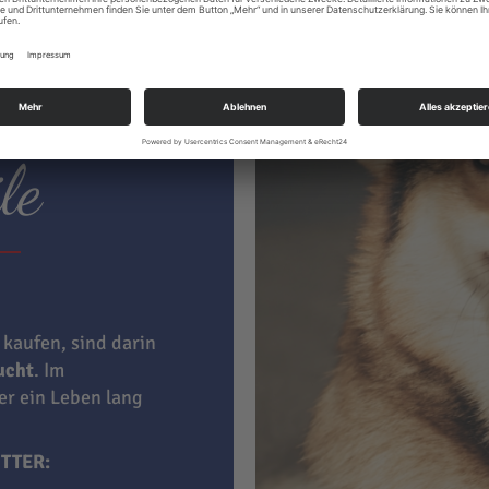
ter hat
le
 kaufen, sind darin
aucht
. Im
ner ein Leben lang
TTER: