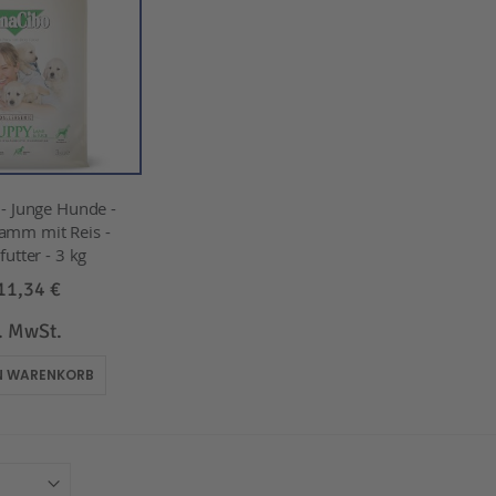
 Junge Hunde -
amm mit Reis -
utter - 3 kg
11,34 €
l. MwSt.
EN WARENKORB