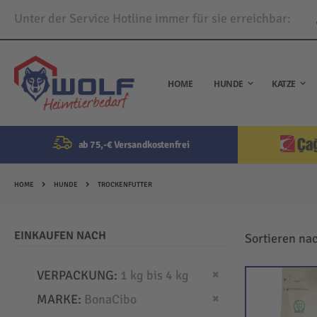
Unter der Service Hotline immer für sie erreichbar:
Direkt
zum
Inhalt
HOME
HUNDE
KATZE
ab 75,-€ Versandkostenfrei
HOME
HUNDE
TROCKENFUTTER
EINKAUFEN NACH
Sortieren na
Dies entfernen
VERPACKUNG
1 kg bis 4 kg
Dies entfernen
MARKE
BonaCibo