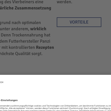
ng des Vierbeiners eine
werden.
türliche Zusammensetzung
VORTEILE
rgrund nach optimalen
r unter anderem,
wirklich
 Denn Trockennahrung hat
 dem Futterhersteller Panzi
 mit kontrollierten
Rezepten
höchste Qualität sorgt.