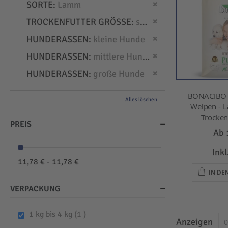
Dies entfernen
SORTE
Lamm
Dies entfernen
TROCKENFUTTER GRÖSSE
small
Dies entfernen
HUNDERASSEN
kleine Hunde
Dies entfernen
HUNDERASSEN
mittlere Hunde
Dies entfernen
HUNDERASSEN
große Hunde
BONACIBO -
Alles löschen
Welpen - L
Trockenf
PREIS
Ab
Ink
11,78 € - 11,78 €
IN D
VERPACKUNG
item
1 kg bis 4 kg
1
Anzeigen