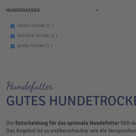
HUNDERASSEN
item
kleine Hunde
1
item
mittlere Hunde
1
item
große Hunde
1
Hundefutter
GUTES HUNDETROCK
Die
Entscheidung für das optimale Hundefutter
fällt d
Das Angebot ist so unüberschaubar wie die Versprechu