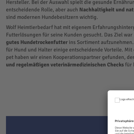
Hersteller. Bei der Auswahl spielt die gesunde Ernähru
entscheidende Rolle, aber auch
Nachhaltigkeit und na
sind modernen Hundebesitzern wichtig.
Wolf Heimtierbedarf hat mit eigenem Erfahrungshinte
Futterlösungen für seine Kunden gesucht. Das Ziel wa
gutes Hundetrockenfutter
ins Sortiment aufzunehmen.
für Hund und Halter einige entscheidende Vorteile. Mit
pet haben wir einen Kooperationspartner gefunden, der
und regelmäßigen veterinärmedizinischen Checks
für 