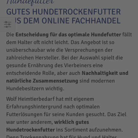
GUTES HUNDETROCKENFUTTER
AUS DEM ONLINE FACHHANDEL
EINKAUFEN
Die
Entscheidung für das optimale Hundefutter
fällt
NACH
dem Halter oft nicht leicht. Das Angebot ist so
unüberschaubar wie die Versprechungen der
zahlreichen Hersteller. Bei der Auswahl spielt die
gesunde Ernährung des Vierbeiners eine
entscheidende Rolle, aber auch
Nachhaltigkeit und
natürliche Zusammensetzung
sind modernen
Hundebesitzern wichtig.
Wolf Heimtierbedarf hat mit eigenem
Erfahrungshintergrund nach optimalen
Futterlösungen für seine Kunden gesucht. Das Ziel
war unter anderem,
wirklich gutes
Hundetrockenfutter
ins Sortiment aufzunehmen.
Denn Trockennahrung hat für Hund und Halter