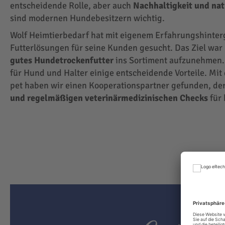
entscheidende Rolle, aber auch
Nachhaltigkeit und na
sind modernen Hundebesitzern wichtig.
Wolf Heimtierbedarf hat mit eigenem Erfahrungshinte
Futterlösungen für seine Kunden gesucht. Das Ziel wa
gutes Hundetrockenfutter
ins Sortiment aufzunehmen.
für Hund und Halter einige entscheidende Vorteile. Mit
pet haben wir einen Kooperationspartner gefunden, der
und regelmäßigen veterinärmedizinischen Checks
für 