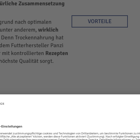
türliche Zusammensetzung
VORTEILE
rgrund nach optimalen
r unter anderem,
wirklich
 Denn Trockennahrung hat
 dem Futterhersteller Panzi
 mit kontrollierten
Rezepten
höchste Qualität sorgt.