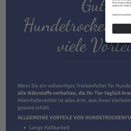
Gutes
Hundetrockenfut
viele Vortei
Wenn Sie ein vollwertiges Trockenfutter für Hunde
alle Nährstoffe enthalten, die Ihr Tier täglich br
Alleinfuttermittel ist alles drin, was Ihren Vierbei
gesund erhält.
ALLGEMEINE VORTEILE VON HUNDETROCKENFU
Lange Haltbarkeit