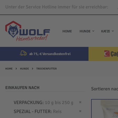
Unter der Service Hotline immer für sie erreichbar:
Direkt
zum
Inhalt
HOME
HUNDE
KATZE
ab 75,-€ Versandkostenfrei
HOME
HUNDE
TROCKENFUTTER
EINKAUFEN NACH
Sortieren na
Dies entfernen
VERPACKUNG
10 g bis 250 g
Dies entfernen
SPEZIAL - FUTTER
Reis