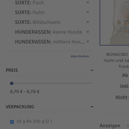
Dies entfernen
SORTE
Fisch
Dies entfernen
SORTE
Huhn
Dies entfernen
SORTE
Wildschwein
Dies entfernen
HUNDERASSEN
kleine Hunde
Dies entfernen
HUNDERASSEN
mittlere Hunde
BONACIBO -
Alles löschen
Huhn und Sar
Trock
PREIS
A
Ink
0,70 € - 0,70 €
Nicht
VERPACKUNG
items
10 g bis 250 g
2
Anzeigen