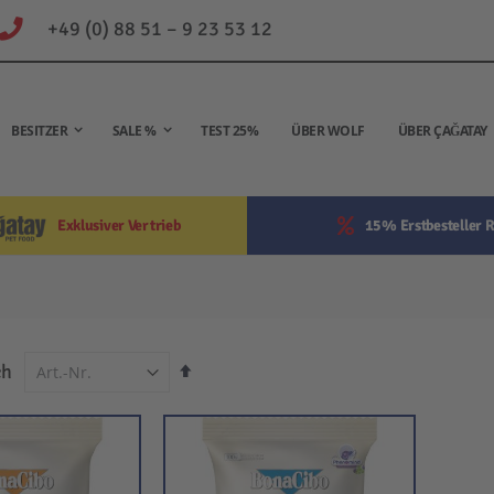
+49 (0) 88 51 – 9 23 53 12
BESITZER
SALE %
TEST 25%
ÜBER WOLF
ÜBER ÇAĞATAY
Exklusiver Vertrieb
15% Erstbesteller R
In
ch
absteigender
Reihenfolge