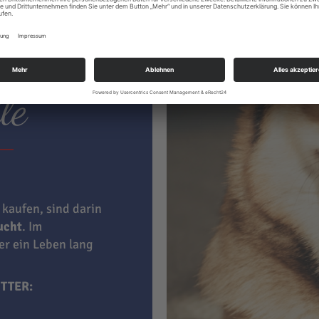
ter hat
le
 kaufen, sind darin
aucht
. Im
ner ein Leben lang
TTER: