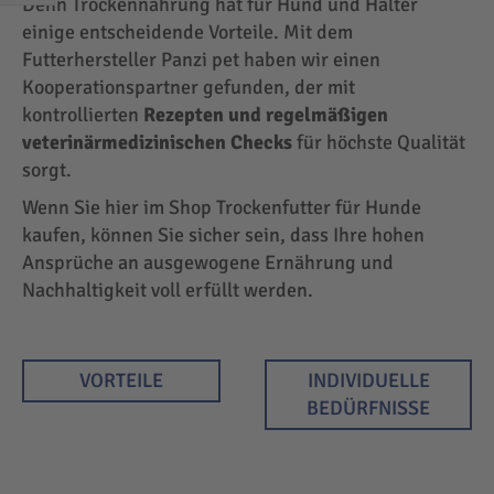
Denn Trockennahrung hat für Hund und Halter
EINKAUFEN
einige entscheidende Vorteile. Mit dem
NACH
Futterhersteller Panzi pet haben wir einen
Kooperationspartner gefunden, der mit
kontrollierten
Rezepten und regelmäßigen
veterinärmedizinischen Checks
für höchste Qualität
sorgt.
Wenn Sie hier im Shop Trockenfutter für Hunde
kaufen, können Sie sicher sein, dass Ihre hohen
Ansprüche an ausgewogene Ernährung und
Nachhaltigkeit voll erfüllt werden.
VORTEILE
INDIVIDUELLE
BEDÜRFNISSE