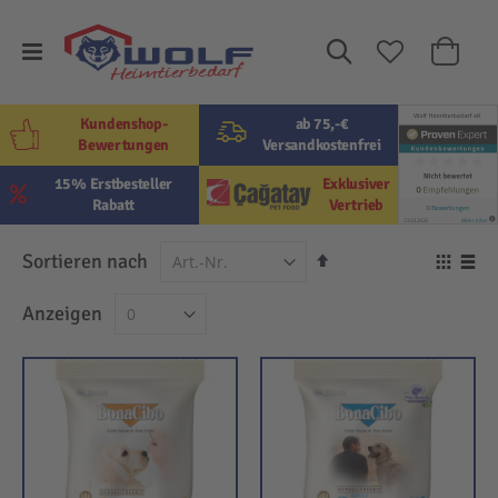
Suche
Mein W
Kundenshop-
ab 75,-€
Bewertungen
Versandkostenfrei
15% Erstbesteller
Exklusiver
Rabatt
Vertrieb
In
Sortieren nach
Ansi
absteigender
als
Raster
Lis
Anzeigen
Reihenfolge