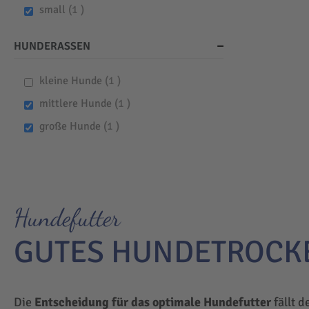
item
small
1
HUNDERASSEN
item
kleine Hunde
1
item
mittlere Hunde
1
item
große Hunde
1
Hundefutter
GUTES HUNDETROCK
Die
Entscheidung für das optimale Hundefutter
fällt d