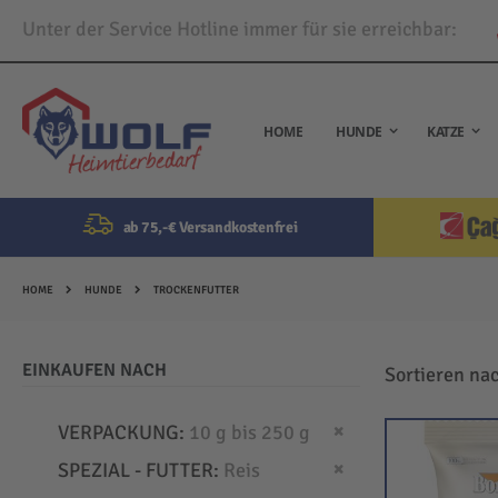
Unter der Service Hotline immer für sie erreichbar:
Direkt
zum
Inhalt
HOME
HUNDE
KATZE
ab 75,-€ Versandkostenfrei
HOME
HUNDE
TROCKENFUTTER
EINKAUFEN NACH
Sortieren na
Dies entfernen
VERPACKUNG
10 g bis 250 g
Dies entfernen
SPEZIAL - FUTTER
Reis