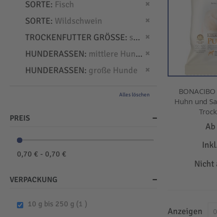
Dies entfernen
SORTE
Fisch
Dies entfernen
SORTE
Wildschwein
Dies entfernen
TROCKENFUTTER GRÖSSE
small
Dies entfernen
HUNDERASSEN
mittlere Hunde
Dies entfernen
HUNDERASSEN
große Hunde
BONACIBO -
Alles löschen
Huhn und Sar
Trock
PREIS
A
Ink
0,70 € - 0,70 €
Nicht
VERPACKUNG
item
10 g bis 250 g
1
Anzeigen