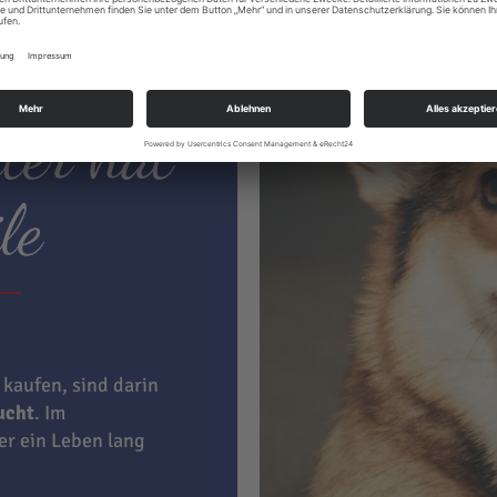
ter hat
le
 kaufen, sind darin
aucht
. Im
ner ein Leben lang