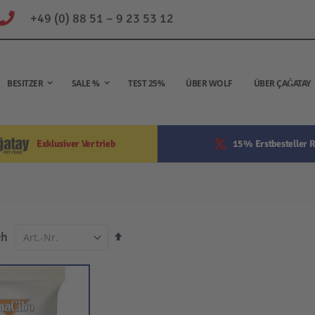
+49 (0) 88 51 – 9 23 53 12
BESITZER
SALE %
TEST 25%
ÜBER WOLF
ÜBER ÇAĞATAY
Exklusiver Vertrieb
15% Erstbesteller R
In
ch
absteigender
Reihenfolge