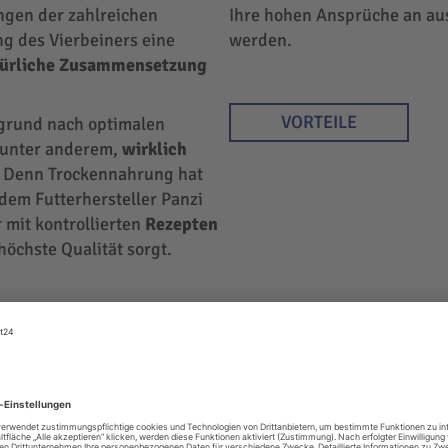
ngen der zahlreichen
Ihre hohen Ansprüche an au
ng des Vierbeiners eine
werden.
türliche Zusammensetzung
VORTEILE
rgrund nach optimalen
r unter anderem,
wirklich
 Denn Trockennahrung hat
 dem Futterhersteller Panzi
 mit kontrollierten
Rezepten
höchste Qualität sorgt.