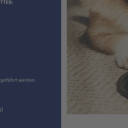
TTER:
itgeführt werden
g)