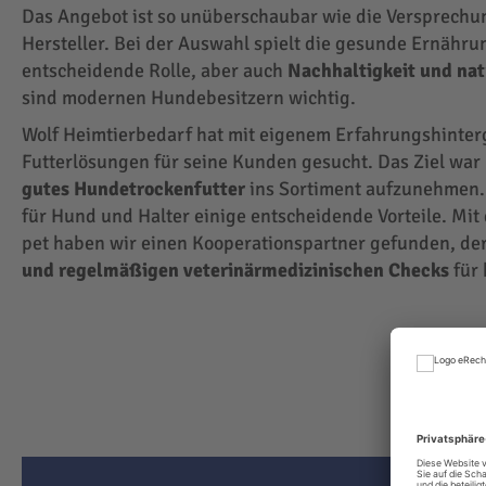
Das Angebot ist so unüberschaubar wie die Versprechu
Hersteller. Bei der Auswahl spielt die gesunde Ernähru
entscheidende Rolle, aber auch
Nachhaltigkeit und na
sind modernen Hundebesitzern wichtig.
Wolf Heimtierbedarf hat mit eigenem Erfahrungshinte
Futterlösungen für seine Kunden gesucht. Das Ziel wa
gutes Hundetrockenfutter
ins Sortiment aufzunehmen.
für Hund und Halter einige entscheidende Vorteile. Mit
pet haben wir einen Kooperationspartner gefunden, der
und regelmäßigen veterinärmedizinischen Checks
für 