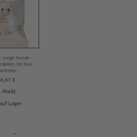
 Junge Hunde -
dellen mit Reis -
enfutter -
b
0,67 €
l. MwSt.
 auf Lager