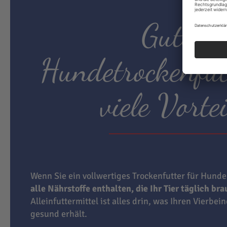
Gutes
Hundetrockenfut
viele Vortei
Wenn Sie ein vollwertiges Trockenfutter für Hunde
alle Nährstoffe enthalten, die Ihr Tier täglich br
Alleinfuttermittel ist alles drin, was Ihren Vierbei
gesund erhält.