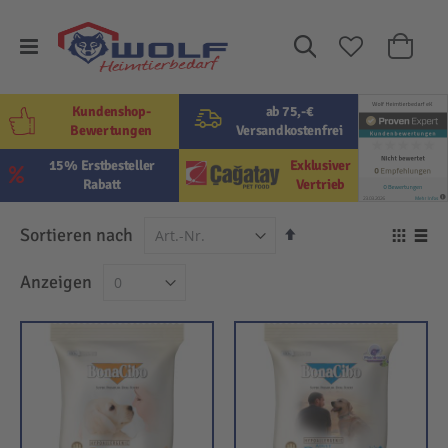
Suche
Mein W
Kundenshop-
ab 75,-€
Bewertungen
Versandkostenfrei
15% Erstbesteller
Exklusiver
Rabatt
Vertrieb
In
Sortieren nach
Ansi
absteigender
als
Raster
Lis
Anzeigen
Reihenfolge