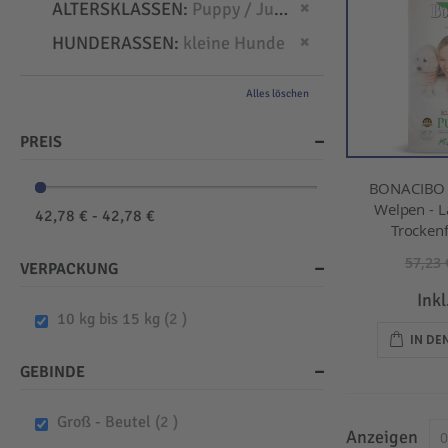
Dies entfernen
ALTERSKLASSEN
Puppy / Junior
Dies entfernen
HUNDERASSEN
kleine Hunde
Alles löschen
PREIS
BONACIBO -
Welpen - L
42,78 € - 42,78 €
Trockenf
57,23 
VERPACKUNG
Ink
items
10 kg bis 15 kg
2
IN D
GEBINDE
items
Groß - Beutel
2
Anzeigen