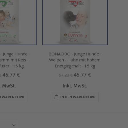
 Junge Hunde -
BONACIBO - Junge Hunde -
amm mit Reis -
Welpen - Huhn mit hohem
utter - 15 kg
Energiegehalt - 15 kg
45,77 €
45,77 €
€
57,23 €
l. MwSt.
Inkl. MwSt.
EN WARENKORB
IN DEN WARENKORB