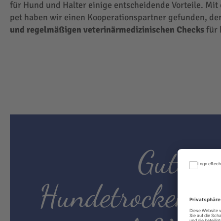
für Hund und Halter einige entscheidende Vorteile. Mit
pet haben wir einen Kooperationspartner gefunden, der
und regelmäßigen veterinärmedizinischen Checks
für 
Gutes
Hundetrockenfut