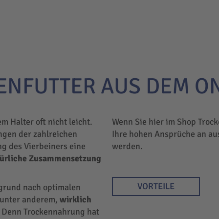
ENFUTTER AUS DEM O
em Halter oft nicht leicht.
Wenn Sie hier im Shop Trock
ngen der zahlreichen
Ihre hohen Ansprüche an au
ng des Vierbeiners eine
werden.
türliche Zusammensetzung
VORTEILE
rgrund nach optimalen
r unter anderem,
wirklich
 Denn Trockennahrung hat