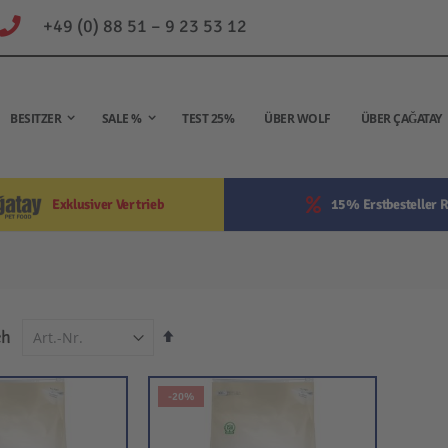
+49 (0) 88 51 – 9 23 53 12
BESITZER
SALE %
TEST 25%
ÜBER WOLF
ÜBER ÇAĞATAY
Exklusiver Vertrieb
15% Erstbesteller R
In
ch
absteigender
Reihenfolge
-20%