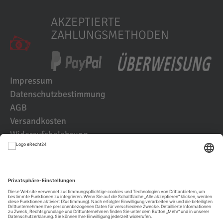
AKZEPTIERTE
ZAHLUNGSMETHODEN
Impressum
Datenschutzbestimmung
AGB
Versandkosten
Widerrufsbelehrung
Kundenbewertungen
© 2021 IK2D Werbeagentur