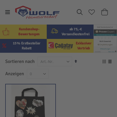
Suche
Mein W
Kundenshop-
ab 75,-€
Bewertungen
Versandkostenfrei
15% Erstbesteller
Exklusiver
Rabatt
Vertrieb
In
Sortieren nach
Ansi
absteigender
als
Raster
Lis
Anzeigen
Reihenfolge