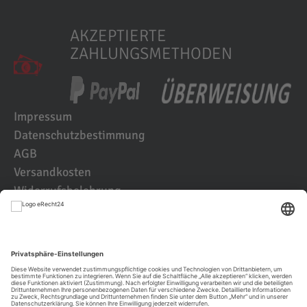
AKZEPTIERTE
ZAHLUNGSMETHODEN
Impressum
Datenschutzbestimmung
AGB
Versandkosten
Widerrufsbelehrung
Kundenbewertungen
© 2021 IK2D Werbeagentur